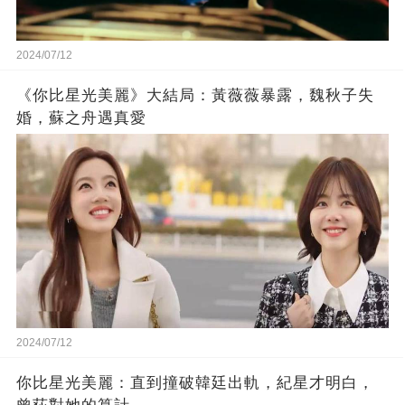
2024/07/12
《你比星光美麗》大結局：黃薇薇暴露，魏秋子失
婚，蘇之舟遇真愛
2024/07/12
你比星光美麗：直到撞破韓廷出軌，紀星才明白，