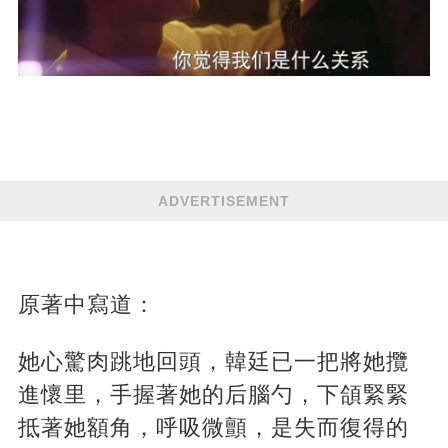
ADVERTISEMENT
原著中寫道：
她心驚肉跳地回頭，韓廷已一把將她攬
進懷里，手握著她的后腦勺，下頜緊緊
抵著她額角，呼吸微顫，是失而復得的