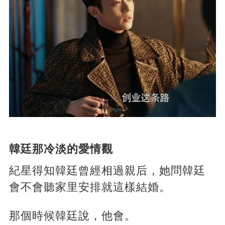
韓廷那冷淡的愛情觀
紀星得知韓廷曾經相過親后，她問韓廷
會不會聽家里安排就這樣結婚。
那個時候韓廷說，他會。