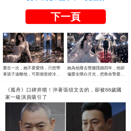
下一頁
重生一次，她不要愛情，只想帶
她為他廢去雙腿隱婚四年，他卻
著孩子遠離他，可那個曾經冷漠
偏愛全隊白月光，把救命摯愛當
的男人，一次次將她逼入懷中...
成畢生負擔
《孤舟》口碑井噴！沖著張頌文去的，卻被68歲國
家一級演員吸引了