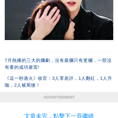
7月熱播的三大的爛劇，沒有最爛只有更爛，一部沒
有看的成功避雷!
《這一秒過火》收官：3人零差評，1人翻紅，1人升
咖，2人被罵慘！
ADVERTISEMENT
文章未完，點擊下一頁繼續