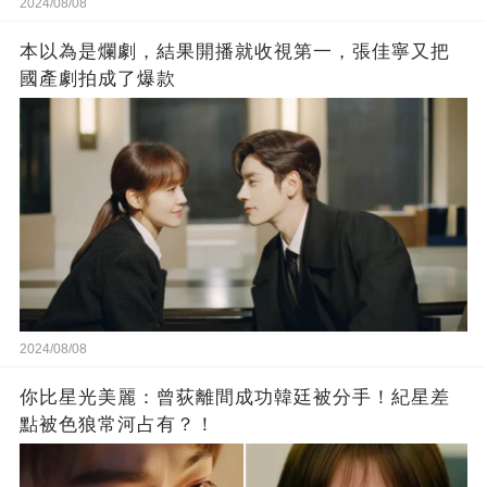
2024/08/08
本以為是爛劇，結果開播就收視第一，張佳寧又把
國產劇拍成了爆款
2024/08/08
你比星光美麗：曾荻離間成功韓廷被分手！紀星差
點被色狼常河占有？！