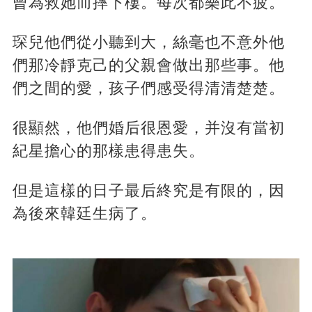
曾為救她而摔下樓。每次都樂此不疲。
琛兒他們從小聽到大，絲毫也不意外他
們那冷靜克己的父親會做出那些事。他
們之間的愛，孩子們感受得清清楚楚。
很顯然，他們婚后很恩愛，并沒有當初
紀星擔心的那樣患得患失。
但是這樣的日子最后終究是有限的，因
為後來韓廷生病了。