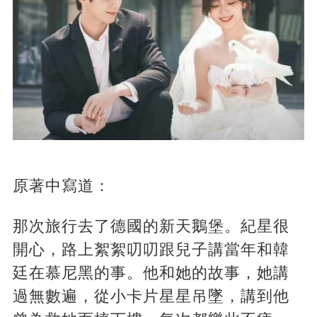
原著中寫道：
那次旅行去了德國的新天鵝堡。紀星很
開心，路上絮絮叨叨跟兒子講當年和韓
廷在慕尼黑的事。他和她的故事，她講
過無數遍，從小卡片星星吊墜，講到他