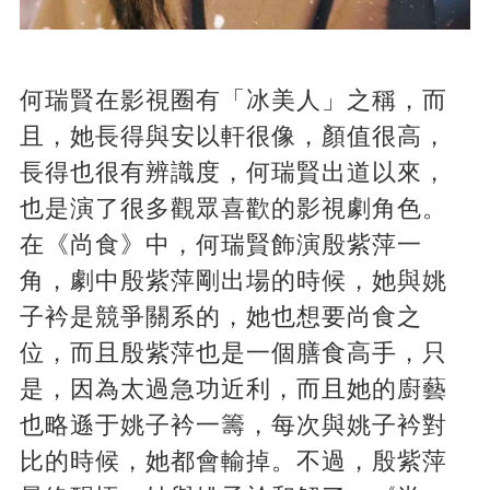
何瑞賢在影視圈有「冰美人」之稱，而
且，她長得與安以軒很像，顏值很高，
長得也很有辨識度，何瑞賢出道以來，
也是演了很多觀眾喜歡的影視劇角色。
在《尚食》中，何瑞賢飾演殷紫萍一
角，劇中殷紫萍剛出場的時候，她與姚
子衿是競爭關系的，她也想要尚食之
位，而且殷紫萍也是一個膳食高手，只
是，因為太過急功近利，而且她的廚藝
也略遜于姚子衿一籌，每次與姚子衿對
比的時候，她都會輸掉。不過，殷紫萍