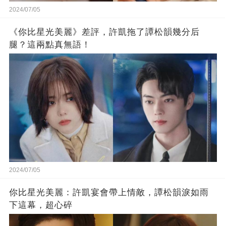
2024/07/05
《你比星光美麗》差評，許凱拖了譚松韻幾分后
腿？這兩點真無語！
2024/07/05
你比星光美麗：許凱宴會帶上情敵，譚松韻淚如雨
下這幕，超心碎