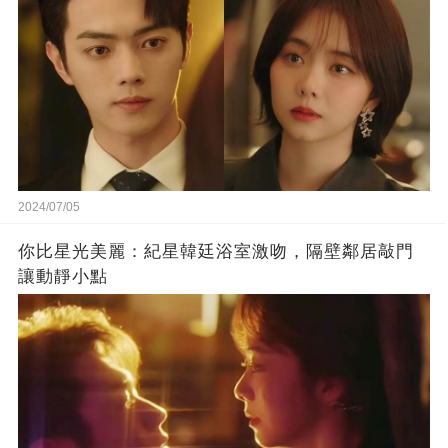
2024/07/05
你比星光美麗：紀星韓廷浴室激吻，隔壁鄰居敲門
讓動靜小點