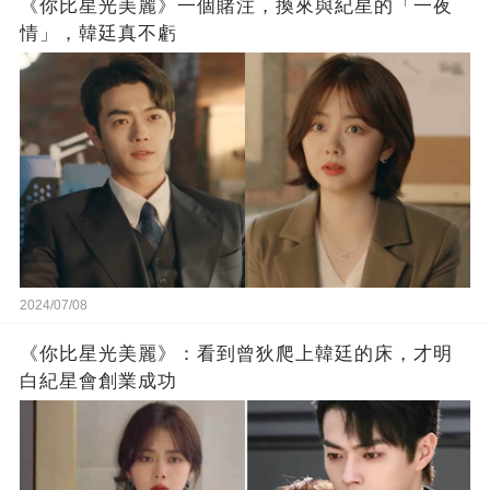
《你比星光美麗》一個賭注，換來與紀星的「一夜
情」，韓廷真不虧
2024/07/08
《你比星光美麗》：看到曾狄爬上韓廷的床，才明
白紀星會創業成功