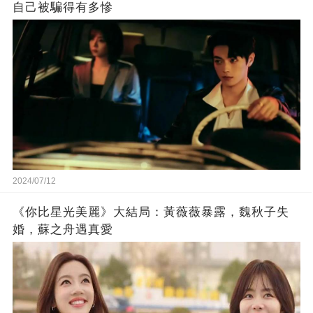
自己被騙得有多慘
2024/07/12
《你比星光美麗》大結局：黃薇薇暴露，魏秋子失
婚，蘇之舟遇真愛