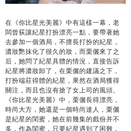
在《你比星光美麗》中有這樣一幕，老
闆曾荻讓紀星打扮漂亮一點，要帶著她
去參加一個酒局，不擅長打扮的紀星，
濃妝艷抹化了很久的妝，而栗儷來了之
后，她問了紀星具體的情況，直接告訴
紀星將濃妝卸了，在栗儷的建議之下，
打扮端莊得體的紀星，果然在酒局獲得
關注，而且也沒有搶了女上司的風頭。
《你比星光美麗》中，栗儷長得漂亮，
時尚大方，她還是一個時尚達人，栗儷
是紀星的閨蜜，她在前幾集的戲份并不
多，作為閨蜜，只要紀星遇到了困難，