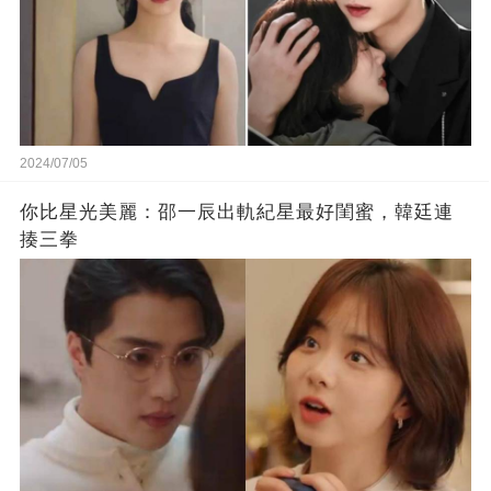
2024/07/05
你比星光美麗：邵一辰出軌紀星最好閨蜜，韓廷連
揍三拳