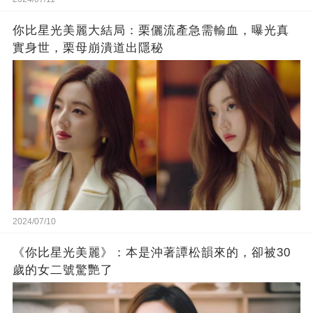
你比星光美麗大結局：栗儷流產急需輸血，曝光真
實身世，栗母崩潰道出隱秘
2024/07/10
《你比星光美麗》：本是沖著譚松韻來的，卻被30
歲的女二號驚艷了