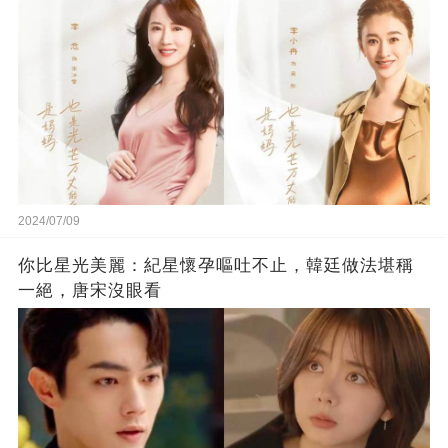
2024/07/09
你比星光美麗：紀星懷孕嘔吐不止，韓廷做法堪稱
一絕，唐宋沒眼看