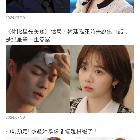
2024/07/09
《你比星光美麗》結局：韓廷臨死前未說出口話，
是紀星等一生答案
2024/07/09
神劇預定‼️孕產婦群像🤰這題材絕了！