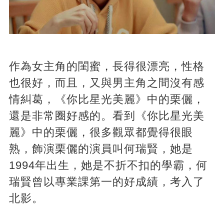
作為女主角的閨蜜，長得很漂亮，性格
也很好，而且，又與男主角之間沒有感
情糾葛，《你比星光美麗》中的栗儷，
還是非常圈好感的。看到《你比星光美
麗》中的栗儷，很多觀眾都覺得很眼
熟，飾演栗儷的演員叫何瑞賢，她是
1994年出生，她是不折不扣的學霸，何
瑞賢曾以專業課第一的好成績，考入了
北影。