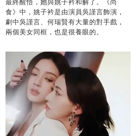
最終醒悟，她與姚子衿和解了。《尚
食》中，姚子衿是由演員吳謹言飾演，
劇中吳謹言、何瑞賢有大量的對手戲，
兩個美女同框，也是很養眼的。