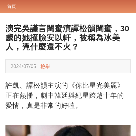
首頁
演完吳謹言閨蜜演譚松韻閨蜜，30
歲的她撞臉安以軒，被稱為冰美
人，凴什麼還不火？
2024/07/05
檢舉
許凱、譚松韻主演的《你比星光美麗》
正在熱播，劇中韓廷與紀星跨越十年的
愛情，真是非常的好嗑。