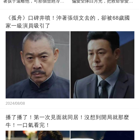
著孩子遠離他，可那個曾經冷漠
偏愛全隊白月光，把救命摯愛當
的男人，一次次將她逼入懷中...
成畢生負擔
《孤舟》口碑井噴！沖著張頌文去的，卻被68歲國
家一級演員吸引了
2024/08/08
播了播了！第一次見面就同居！沒想到開局就那麼
牛！一口氣看完！