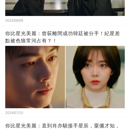
2024/08/08
你比星光美麗：曾荻離間成功韓廷被分手！紀星差
點被色狼常河占有？！
2024/07/15
你比星光美麗：直到肖亦驍接手星辰，粟儷才知，