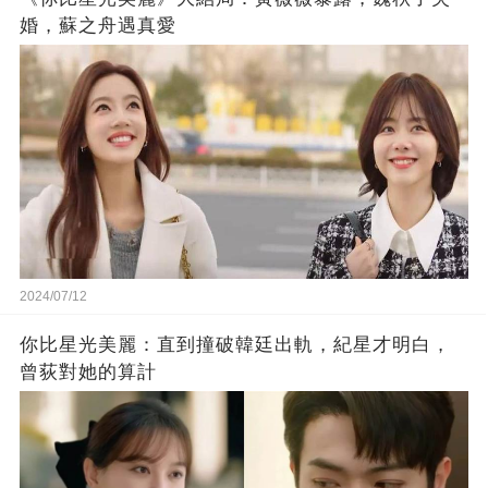
婚，蘇之舟遇真愛
2024/07/12
你比星光美麗：直到撞破韓廷出軌，紀星才明白，
曾荻對她的算計