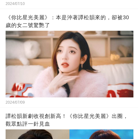
2024/07/10
《你比星光美麗》：本是沖著譚松韻來的，卻被30
歲的女二號驚艷了
2024/07/09
譚松韻新劇收視創新高！《你比星光美麗》出圈，
觀眾點評一針見血