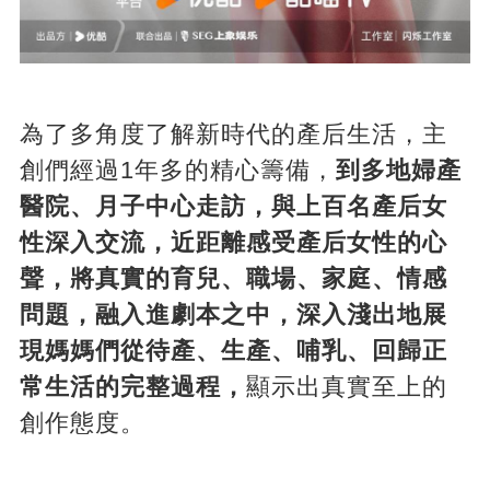
為了多角度了解新時代的產后生活，主
創們經過1年多的精心籌備，
到多地婦產
醫院、月子中心走訪，與上百名產后女
性深入交流，近距離感受產后女性的心
聲，將真實的育兒、職場、家庭、情感
問題，融入進劇本之中，深入淺出地展
現媽媽們從待產、生產、哺乳、回歸正
常生活的完整過程，
顯示出真實至上的
創作態度。