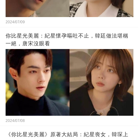
2024/07/09
你比星光美麗：紀星懷孕嘔吐不止，韓廷做法堪稱
一絕，唐宋沒眼看
2024/07/08
《你比星光美麗》原著大結局：紀星喪女，韓琛上