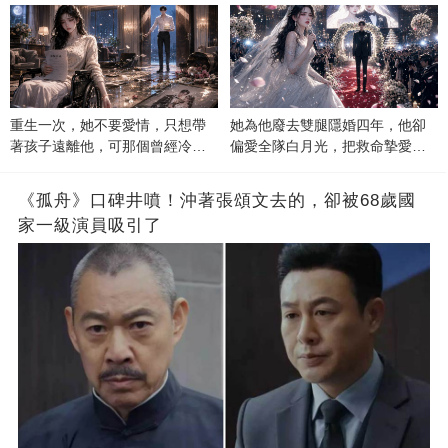
重生一次，她不要愛情，只想帶
她為他廢去雙腿隱婚四年，他卻
著孩子遠離他，可那個曾經冷漠
偏愛全隊白月光，把救命摯愛當
的男人，一次次將她逼入懷中...
成畢生負擔
《孤舟》口碑井噴！沖著張頌文去的，卻被68歲國
家一級演員吸引了