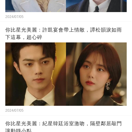
2024/07/05
你比星光美麗：許凱宴會帶上情敵，譚松韻淚如雨
下這幕，超心碎
2024/07/05
你比星光美麗：紀星韓廷浴室激吻，隔壁鄰居敲門
讓動靜小點