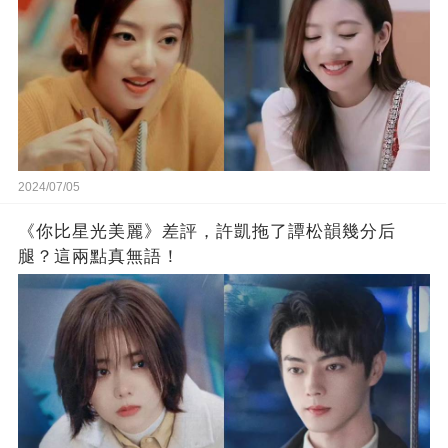
2024/07/05
《你比星光美麗》差評，許凱拖了譚松韻幾分后
腿？這兩點真無語！