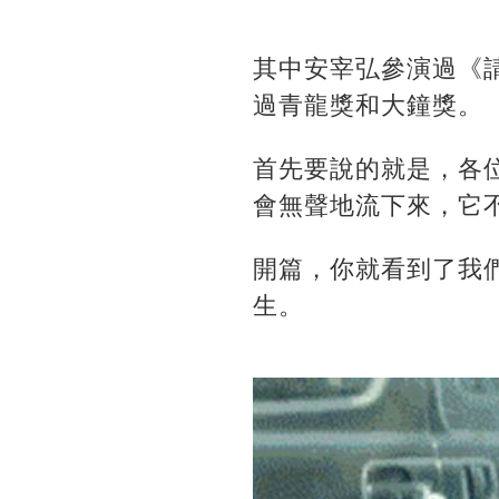
其中安宰弘參演過《請
過青龍獎和大鐘獎。
首先要說的就是，各
會無聲地流下來，它
開篇，你就看到了我
生。