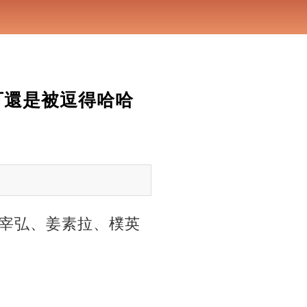
可還是被逗得哈哈
宰弘、姜素拉、樸英