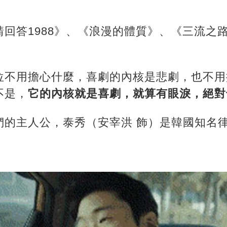
回答1988》、《浪漫的體質》、《三流之
位不用擔心什麼，喜劇的內核是悲劇，也不用
不是，
它的內核就是喜劇，就算有眼淚，絕對
們的主人公，泰秀（安宰洪 飾）是韓國知名律