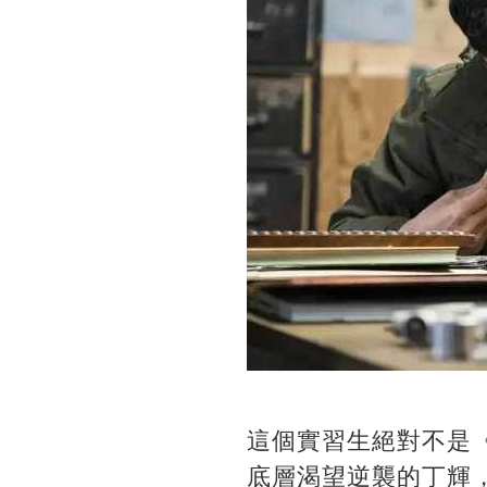
這個實習生絕對不是《
底層渴望逆襲的丁輝