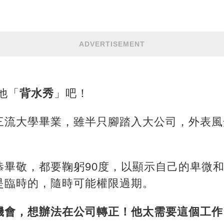
ADVERTISEMENT
他「
背水秀
」吧！
三流大學畢業，雖半只腳踏入大公司，外表風
恭畢敬，都要鞠躬90度，以顯示自己的卑微
是臨時的，隨時可能權限過期。
機會，想辦法在公司轉正！他太需要這個工作