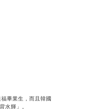
坦福畢業生，而且韓國
背水輝」。