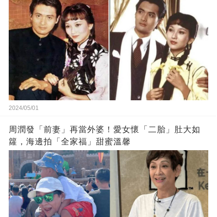
2024/05/01
周潤發「前妻」再當外婆！愛女懷「二胎」肚大如
籮，海邊拍「全家福」甜蜜溫馨