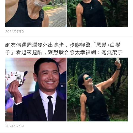
2024/07/10
網友偶遇周潤發外出跑步，步態輕盈「黑髮+白鬍
子」看起來超酷，獲懟臉合照太幸福網：毫無架子
2024/07/09