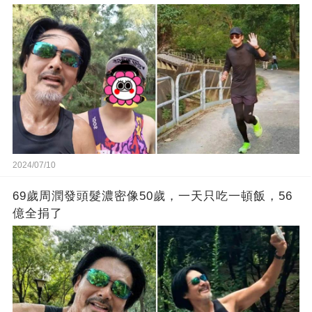
2024/07/10
69歲周潤發頭髮濃密像50歲，一天只吃一頓飯，56
億全捐了