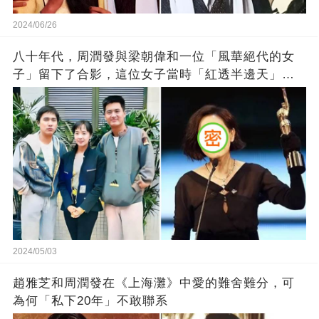
2024/06/26
八十年代，周潤發與梁朝偉和一位「風華絕代的女
子」留下了合影，這位女子當時「紅透半邊天」你
知道是誰嗎?
2024/05/03
趙雅芝和周潤發在《上海灘》中愛的難舍難分，可
為何「私下20年」不敢聯系