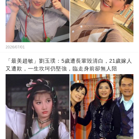
2026/07/01
「最美趙敏」劉玉璞：5歲遭長輩毀清白，21歲嫁人
又遭欺，一生坎坷仍堅強，臨走身前卻無人陪