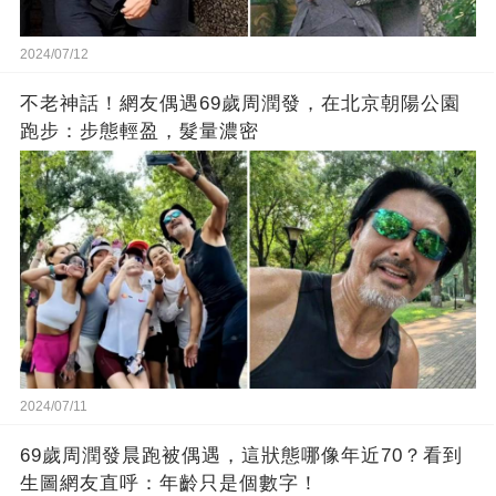
2024/07/12
不老神話！網友偶遇69歲周潤發，在北京朝陽公園
跑步：步態輕盈，髮量濃密
2024/07/11
69歲周潤發晨跑被偶遇，這狀態哪像年近70？看到
生圖網友直呼：年齡只是個數字！