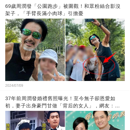
69歲周潤發「公園跑步」被圍觀！和眾粉絲合影沒
架子，「手臂長滿小肉球」引擔憂
2024/07/09
37年前周潤發婚禮舊照曝光！至今無子卻恩愛如
初，妻子出身豪門甘做「背后的女人」，網友：這
才是愛情該有的樣子