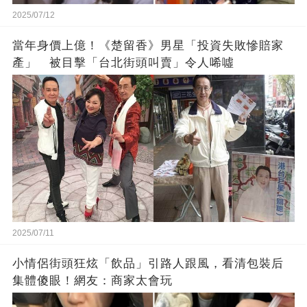
2025/07/12
當年身價上億！《楚留香》男星「投資失敗慘賠家
產」 被目擊「台北街頭叫賣」令人唏噓
2025/07/11
小情侶街頭狂炫「飲品」引路人跟風，看清包裝后
集體傻眼！網友：商家太會玩