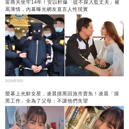
富商夫坐牢14年！安以軒爆「從不探入監丈夫」被
罵薄情，內幕曝光網友直言人性現實
2026/07/03
螢幕上光鮮女星，凌晨摸黑回漁市賣魚！凌晨「摸
黑工作」全為了父母：不讓他們失望