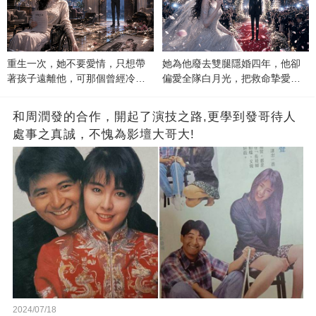
重生一次，她不要愛情，只想帶
她為他廢去雙腿隱婚四年，他卻
著孩子遠離他，可那個曾經冷漠
偏愛全隊白月光，把救命摯愛當
的男人，一次次將她逼入懷中...
成畢生負擔
和周潤發的合作，開起了演技之路,更學到發哥待人
處事之真誠，不愧為影壇大哥大!
2024/07/18