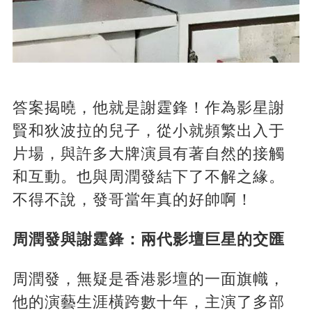
答案揭曉，他就是謝霆鋒！作為影星謝
賢和狄波拉的兒子，從小就頻繁出入于
片場，與許多大牌演員有著自然的接觸
和互動。也與周潤發結下了不解之緣。
不得不說，發哥當年真的好帥啊！
周潤發與謝霆鋒：兩代影壇巨星的交匯
周潤發，無疑是香港影壇的一面旗幟，
他的演藝生涯橫跨數十年，主演了多部