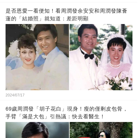
是否恩愛一看便知！看周潤發余安安和周潤發陳薈
蓮的「結婚照」就知道：差距明顯
2024/07/17
69歲周潤發「胡子花白」現身！瘦的僅剩皮包骨，
手臂「滿是大包」引熱議：快去看醫生！