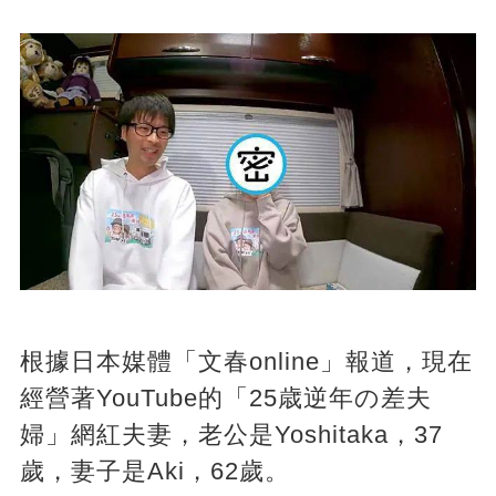
根據日本媒體「文春online」報道，現在
經營著YouTube的「25歳逆年の差夫
婦」網紅夫妻，老公是Yoshitaka，37
歲，妻子是Aki，62歲。