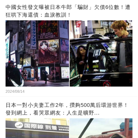
中國女性發文曝被日本牛郎「騙財」欠債6位數！遭
狂哄下海還債：血淚教訓！
2024/08/14
日本一對小夫妻工作2年，攢夠500萬后環游世界！
發到網上，看哭眾網友：人生是曠野...