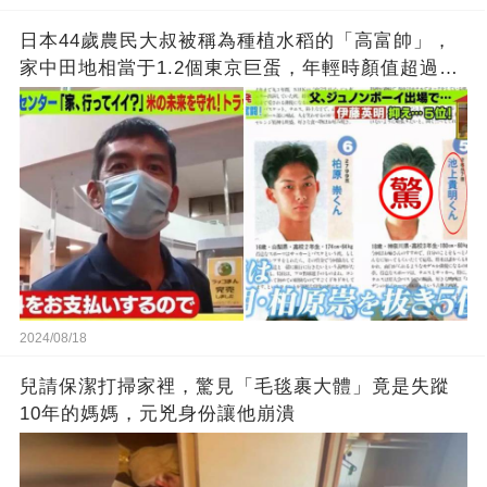
的男人，一次次將她逼入懷中...
成畢生負擔
日本44歲農民大叔被稱為種植水稻的「高富帥」，
家中田地相當于1.2個東京巨蛋，年輕時顏值超過柏
原崇？
2024/08/18
兒請保潔打掃家裡，驚見「毛毯裹大體」竟是失蹤
10年的媽媽，元兇身份讓他崩潰