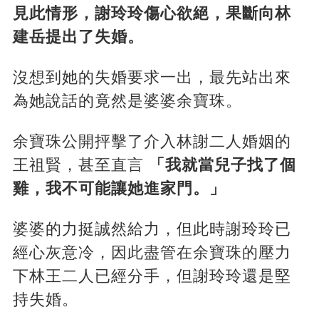
見此情形，謝玲玲傷心欲絕，果斷向林
建岳提出了失婚。
沒想到她的失婚要求一出，最先站出來
為她說話的竟然是婆婆余寶珠。
余寶珠公開抨擊了介入林謝二人婚姻的
王祖賢，甚至直言
「我就當兒子找了個
雞，我不可能讓她進家門。」
婆婆的力挺誠然給力，但此時謝玲玲已
經心灰意冷，因此盡管在余寶珠的壓力
下林王二人已經分手，但謝玲玲還是堅
持失婚。