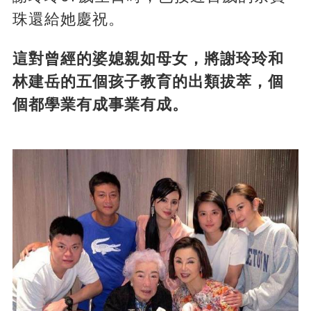
珠還給她慶祝。
這對曾經的婆媳親如母女，將謝玲玲和
林建岳的五個孩子教育的出類拔萃，個
個都學業有成事業有成。