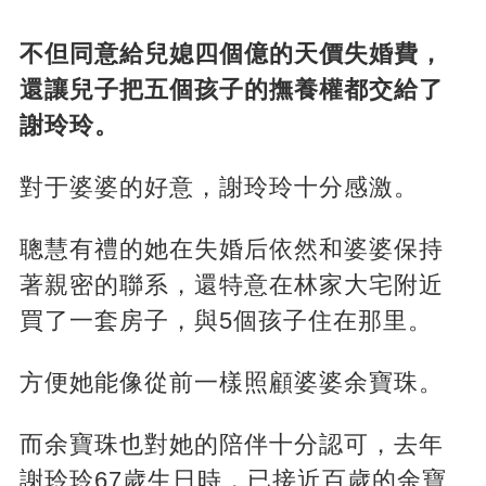
不但同意給兒媳四個億的天價失婚費，
還讓兒子把五個孩子的撫養權都交給了
謝玲玲。
對于婆婆的好意，謝玲玲十分感激。
聰慧有禮的她在失婚后依然和婆婆保持
著親密的聯系，還特意在林家大宅附近
買了一套房子，與5個孩子住在那里。
方便她能像從前一樣照顧婆婆余寶珠。
而余寶珠也對她的陪伴十分認可，去年
謝玲玲67歲生日時，已接近百歲的余寶