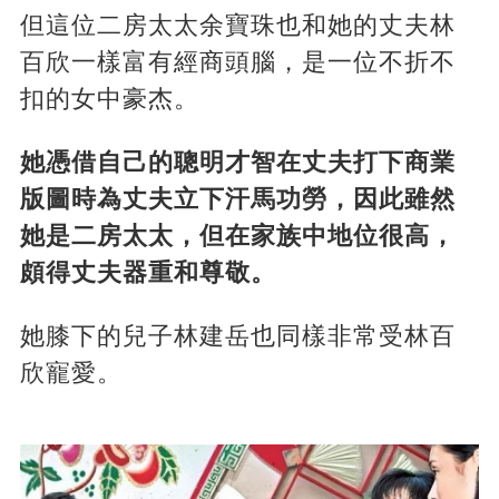
但這位二房太太余寶珠也和她的丈夫林
百欣一樣富有經商頭腦，是一位不折不
扣的女中豪杰。
她憑借自己的聰明才智在丈夫打下商業
版圖時為丈夫立下汗馬功勞，因此雖然
她是二房太太，但在家族中地位很高，
頗得丈夫器重和尊敬。
她膝下的兒子林建岳也同樣非常受林百
欣寵愛。