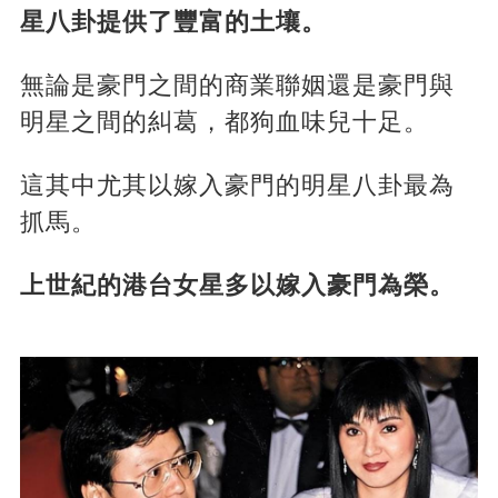
星八卦提供了豐富的土壤。
無論是豪門之間的商業聯姻還是豪門與
明星之間的糾葛，都狗血味兒十足。
這其中尤其以嫁入豪門的明星八卦最為
抓馬。
上世紀的港台女星多以嫁入豪門為榮。