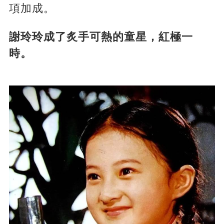
項加成。
謝玲玲成了炙手可熱的童星，紅極一
時。