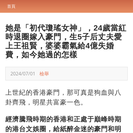
首頁
她是「初代瓊瑤女神」，24歲當紅
時退圈嫁入豪門，生5子后丈夫愛
上王祖賢，婆婆霸氣給4億失婚
費，如今她過的怎樣
2024/07/01
檢舉
上世紀的香港豪門，那可真是狗血與八
卦齊飛，明星共富豪一色。
經濟騰飛時期的香港和正處于巔峰時期
的港台文娛圈，給紙醉金迷的豪門和明