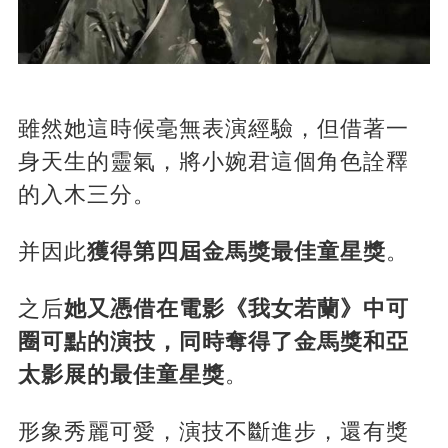
雖然她這時候毫無表演經驗，但借著一
身天生的靈氣，將小婉君這個角色詮釋
的入木三分。
并因此
獲得第四屆金馬獎最佳童星獎
。
之后
她又憑借在電影《我女若蘭》中可
圈可點的演技，同時奪得了金馬獎和亞
太影展的最佳童星獎
。
形象秀麗可愛，演技不斷進步，還有獎