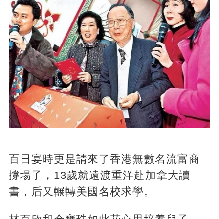
百日宴時更是請來了香港無數名流富商
撐場子，13歲就遠渡重洋赴加拿大讀
書，后又輾轉美國名校求學。