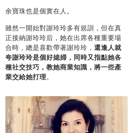
余寶珠也是個實在人。
雖然一開始對謝玲玲多有規訓，但在真
正接納謝玲玲后，她在出席各種重要場
合時，總是喜歡帶著謝玲玲，
還逢人就
夸謝玲玲是個好媳婦，同時又指點她各
種社交技巧，教她商業知識，將一些產
業交給她打理
。