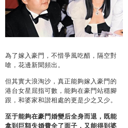
為了嫁入豪門，不惜爭風吃醋，隔空對
嗆，花邊新聞頻出。
但其實大浪淘沙，真正能夠嫁入豪門的
港台女星屈指可數，能夠在豪門站穩腳
跟，和婆家和諧相處的更是少之又少。
至于能夠在豪門婚變后全身而退，既能
拿到巨額失婚費全了面子，又能得到婆