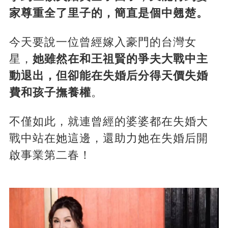
家尊重全了里子的，簡直是個中翹楚。
今天要說一位曾經嫁入豪門的台灣女
星，
她雖然在和王祖賢的爭夫大戰中主
動退出，但卻能在失婚后分得天價失婚
費和孩子撫養權
。
不僅如此，就連曾經的婆婆都在失婚大
戰中站在她這邊，還助力她在失婚后開
啟事業第二春！