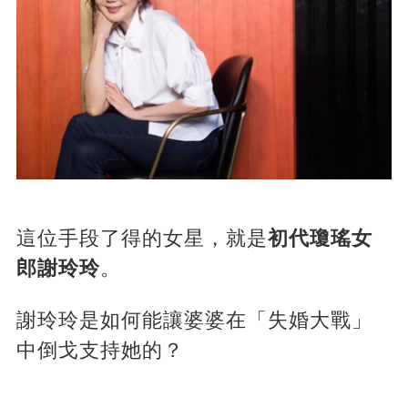
這位手段了得的女星，就是
初代瓊瑤女
郎謝玲玲
。
謝玲玲是如何能讓婆婆在「失婚大戰」
中倒戈支持她的？