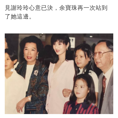
見謝玲玲心意已決，余寶珠再一次站到
了她這邊。