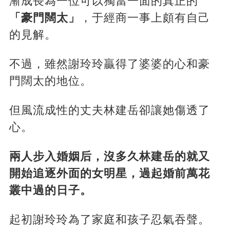
漸成長為一位可以獨當一面的真正的
「豪門闊太」
，于經商一事上頗有自己
的見解。
不過，雖然謝玲玲贏得了婆婆的心和豪
門闊太的地位。
但風流成性的丈夫林建岳卻讓她傷透了
心。
兩人步入婚姻后，沒多久林建岳的就又
開始追逐外面的女明星，過起婚前萬花
叢中過的日子。
起初謝玲玲為了家庭和孩子忍氣吞聲。