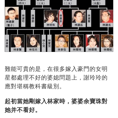
難能可貴的是，在很多嫁入豪門的女明
星都處理不好的婆媳問題上，謝玲玲的
應對堪稱教科書級別。
起初當她剛嫁入林家時，婆婆余寶珠對
她并不看好。