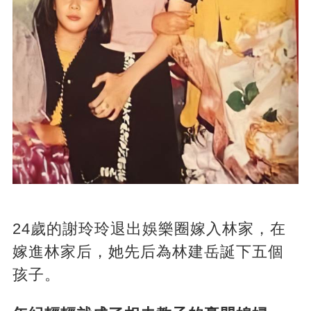
24歲的謝玲玲退出娛樂圈嫁入林家，在
嫁進林家后，她先后為林建岳誕下五個
孩子。