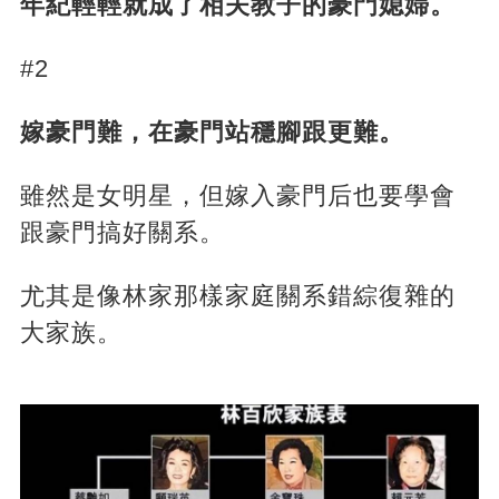
年紀輕輕就成了相夫教子的豪門媳婦。
#2
嫁豪門難，在豪門站穩腳跟更難。
雖然是女明星，但嫁入豪門后也要學會
跟豪門搞好關系。
尤其是像林家那樣家庭關系錯綜復雜的
大家族。