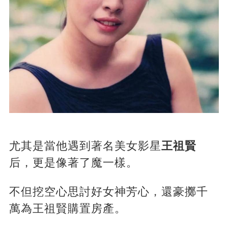
尤其是當他遇到著名美女影星
王祖賢
后，更是像著了魔一樣。
不但挖空心思討好女神芳心，還豪擲千
萬為王祖賢購置房產。