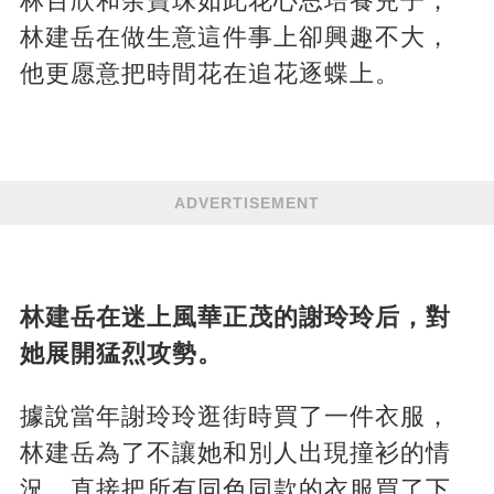
林百欣和余寶珠如此花心思培養兒子，
林建岳在做生意這件事上卻興趣不大，
他更愿意把時間花在追花逐蝶上。
ADVERTISEMENT
林建岳在迷上風華正茂的謝玲玲后，對
她展開猛烈攻勢。
據說當年謝玲玲逛街時買了一件衣服，
林建岳為了不讓她和別人出現撞衫的情
況，直接把所有同色同款的衣服買了下