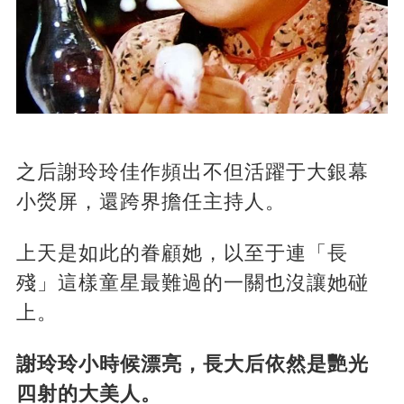
之后謝玲玲佳作頻出不但活躍于大銀幕
小熒屏，還跨界擔任主持人。
上天是如此的眷顧她，以至于連「長
殘」這樣童星最難過的一關也沒讓她碰
上。
謝玲玲小時候漂亮，長大后依然是艷光
四射的大美人。