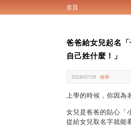
首頁
爸爸給女兒起名「
自己姓什麼！」
2024/07/29
檢舉
上學的時候，你因為
女兒是爸爸的貼心「
從給女兒取名字就能