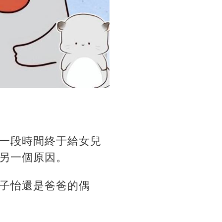
一段時間終于給女兒
另一個原因。
子怡還是爸爸的偶