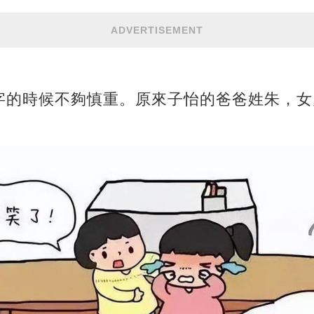
ADVERTISEMENT
字的時候不夠慎重。原來子怡的爸爸姓朱，女