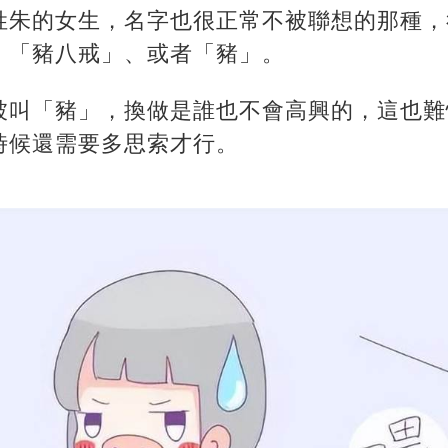
姓朱的女生，名字也很正常不被聯想的那種，
、「豬八戒」、或者「豬」。
被叫「豬」，換做是誰也不會高興的，這也難
時候還需要多思索才行。