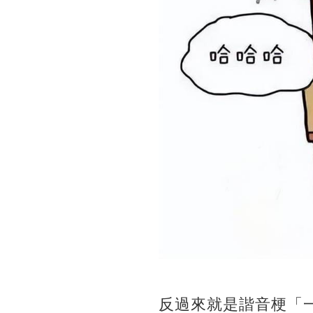
反過來就是諧音梗「