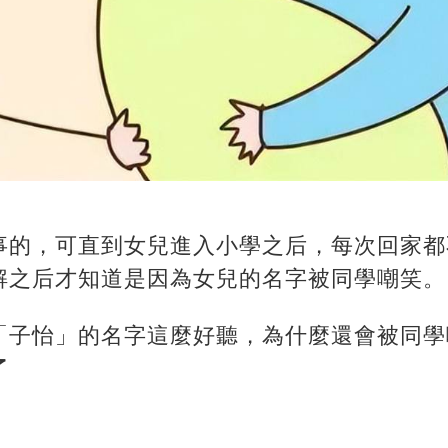
事的，可直到女兒進入小學之后，每次回家都
解之后才知道是因為女兒的名字被同學嘲笑。
「子怡」的名字這麼好聽，為什麼還會被同學
了