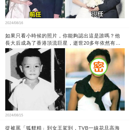
2024/08/16
如果只看小時候的照片，你能夠認出這是誰嗎？他
長大后成為了香港頂流巨星，逝世20多年依然有千
萬粉絲紀念他！
2024/08/15
從被罵「狐貍精」到女王駕到，TVB一線花旦高海