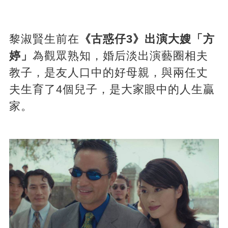
黎淑賢生前在
《古惑仔3》出演大嫂「方
婷」
為觀眾熟知，婚后淡出演藝圈相夫
教子，是友人口中的好母親，與兩任丈
夫生育了4個兒子，是大家眼中的人生贏
家。