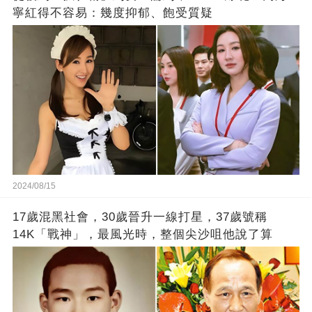
寧紅得不容易：幾度抑郁、飽受質疑
2024/08/15
17歲混黑社會，30歲晉升一線打星，37歲號稱
14K「戰神」，最風光時，整個尖沙咀他說了算