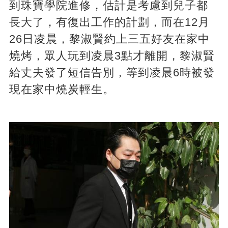
到珠寶學院進修，估計是考慮到兒子都
長大了，有復出工作的計劃，而在12月
26日凌晨，黎淑賢約上三五好友在家中
燒烤，眾人玩到凌晨3點才離開，黎淑賢
給丈夫發了短信告別，等到凌晨6時被發
現在家中燒炭輕生。