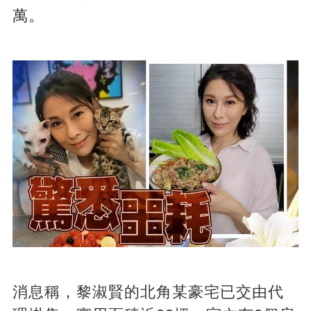
萬。
消息稱，黎淑賢的北角某豪宅已交由代