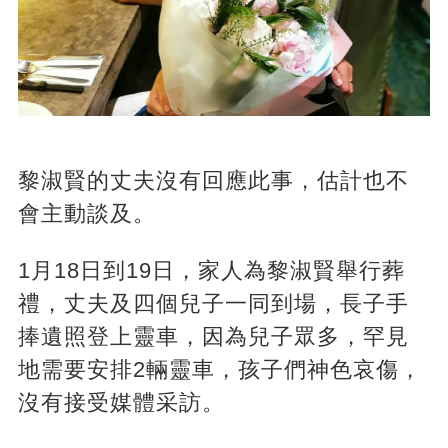
黎淑賢的丈夫沒有回應此事，估計也不
會主動談及。
1月18日到19日，家人為黎淑賢舉行葬
禮，丈夫及四個兒子一同到場，長子手
捧遺照登上靈車，因為兒子眾多，罕見
地需要安排2輛靈車，孩子們神色哀傷，
沒有接受媒體采訪。