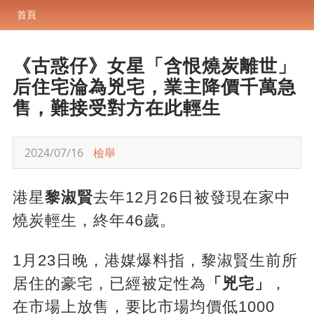
首頁
《古惑仔》女星「含恨燒炭離世」
后住宅淪為兇宅，業主降價千萬急
售，難接受對方在此輕生
2024/07/16
檢舉
港星
黎淑賢
去年12月26日被發現在家中
燒炭輕生，終年46歲。
1月23日晚，港媒爆料指，黎淑賢生前所
居住的豪宅，已經被定性為
「兇宅」
，
在市場上放售，要比市場均價低1000