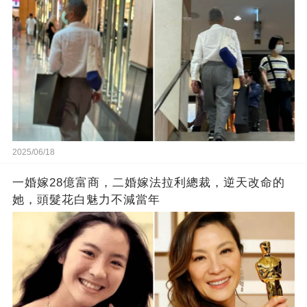
2025/06/18
一婚嫁28億富商，二婚嫁法拉利總裁，逆天改命的
她，頭髮花白魅力不減當年