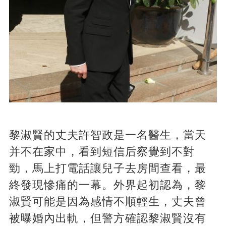
黎淑賢的丈夫許智政是一名醫生，當天
并不在家中，看到短信后察覺到不對
勁，馬上打電話讓兒子去房間查看，最
終發現慘痛的一幕。外界起初認為，黎
淑賢可能是因為感情不順輕生，丈夫曾
被曝婚內出軌，但警方確認黎淑賢沒有