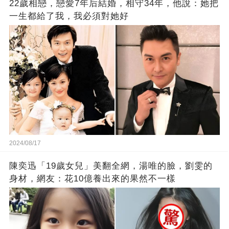
22歲相戀，戀愛7年后結婚，相守34年，他說：她把
一生都給了我，我必須對她好
2024/08/17
陳奕迅「19歲女兒」美翻全網，湯唯的臉，劉雯的
身材，網友：花10億養出來的果然不一樣