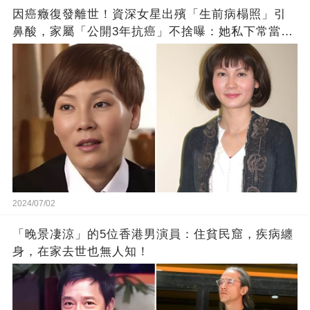
因癌癥復發離世！資深女星出殯「生前病榻照」引
鼻酸，家屬「公開3年抗癌」不捨曝：她私下常當義
工
2024/07/02
「晚景凄涼」的5位香港男演員：住貧民窟，疾病纏
身，在家去世也無人知！