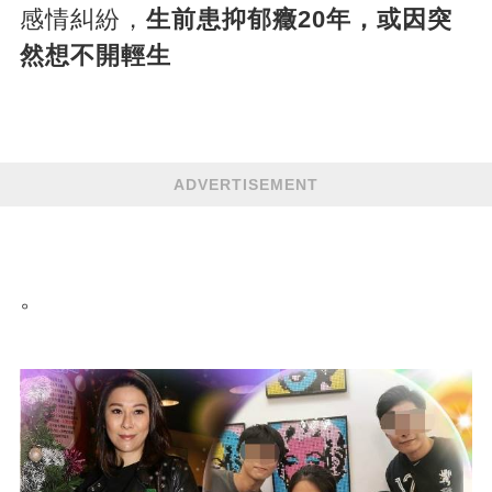
感情糾紛，
生前患抑郁癥20年，或因突
然想不開輕生
ADVERTISEMENT
。