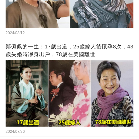
2024/08/12
鄭佩佩的一生：17歲出道，25歲嫁人後懷孕8次，43
歲失婚時凈身出戶，78歲在美國離世
2024/07/26