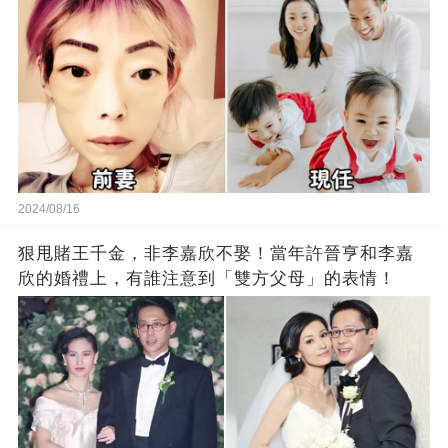
2024/08/16
狠甩賭王千金，非李嘉欣不娶！當年許晉亨和李嘉
欣的婚禮上，有誰注意到「雙方父母」的表情！