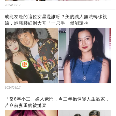
2024/08/17
成龍左邊的這位女星是誰呀？美的讓人無法轉移視
線，螞蟻腰細到大哥「一只手」就能環抱
2024/08/17
「當8年小三」嫁入豪門，今三年抱倆變人生贏家，
苦命前妻重病被拋棄