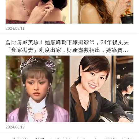
2024/09/11
曾比肩戚美珍！她巔峰期下嫁攝影師，24年後丈夫
「棄家拋妻」剃度出家，財產盡數捐出，她靠賣保
險維生，如今過得怎樣
2024/08/17