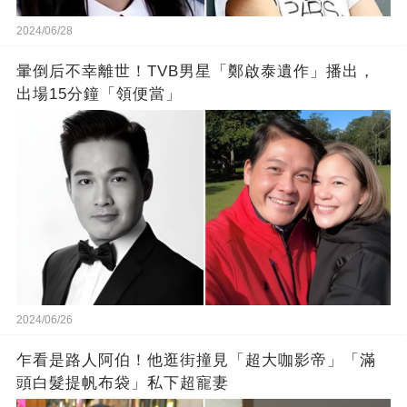
2024/06/28
暈倒后不幸離世！TVB男星「鄭啟泰遺作」播出，
出場15分鐘「領便當」
2024/06/26
乍看是路人阿伯！他逛街撞見「超大咖影帝」「滿
頭白髮提帆布袋」私下超寵妻