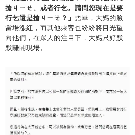
搶ㄐㄧㄝ
、或者行乞。請問您現在是要
行乞還是搶ㄐㄧㄝ？」
語畢，大媽的臉
當場漲紅，而其他乘客也紛紛將目光望
向他們，在眾人的注目下，大媽只好默
默離開現場。