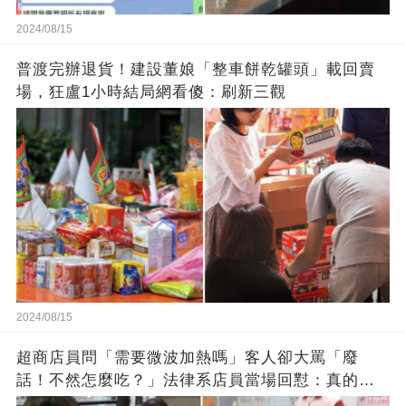
2024/08/15
普渡完辦退貨！建設董娘「整車餅乾罐頭」載回賣
場，狂盧1小時結局網看傻：刷新三觀
2024/08/15
超商店員問「需要微波加熱嗎」客人卻大罵「廢
話！不然怎麼吃？」法律系店員當場回懟：真的大
快人心