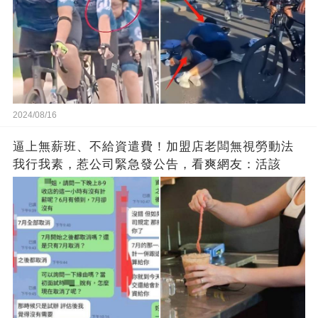
2024/08/16
逼上無薪班、不給資遣費！加盟店老闆無視勞動法
我行我素，惹公司緊急發公告，看爽網友：活該