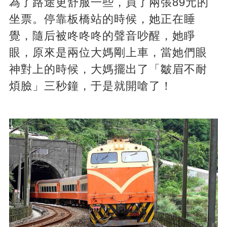
為了路途更舒服一些，買了兩張89元的
坐票。停靠板橋站的時候，她正在睡
覺，隨后被咚咚咚的聲音吵醒，她睜
眼，原來是兩位大媽剛上車，當她們眼
神對上的時候，大媽擺出了「皺眉不耐
煩臉」三秒鐘，于是就開嗆了！