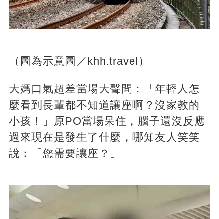
（圖為示意圖／khh.travel）
大媽口氣超差當場大聲問：「年輕人怎
麼看到長輩都不知道讓座啊？沒家教的
小孩！」原PO當場呆住，腦子還沒反應
過來現在是發生了什麼，哪知友人笑笑
說：「您需要讓座？」