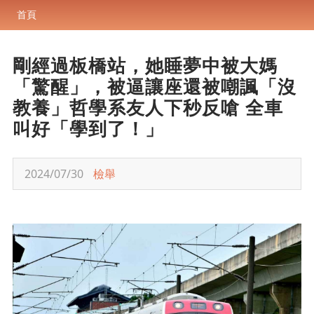
首頁
剛經過板橋站，她睡夢中被大媽
「驚醒」，被逼讓座還被嘲諷「沒
教養」哲學系友人下秒反嗆 全車
叫好「學到了！」
2024/07/30
檢舉