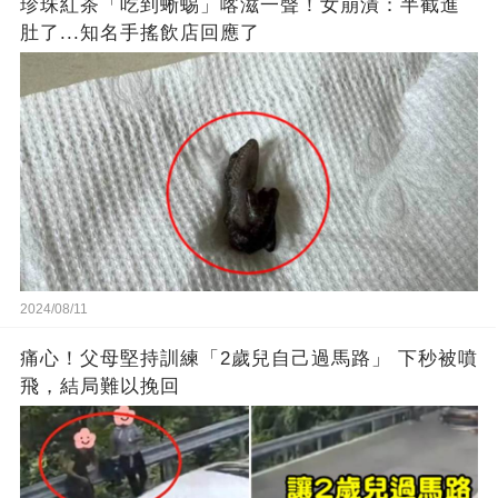
珍珠紅茶「吃到蜥蜴」喀滋一聲！女崩潰：半截進
肚了...知名手搖飲店回應了
2024/08/11
痛心！父母堅持訓練「2歲兒自己過馬路」 下秒被噴
飛，結局難以挽回