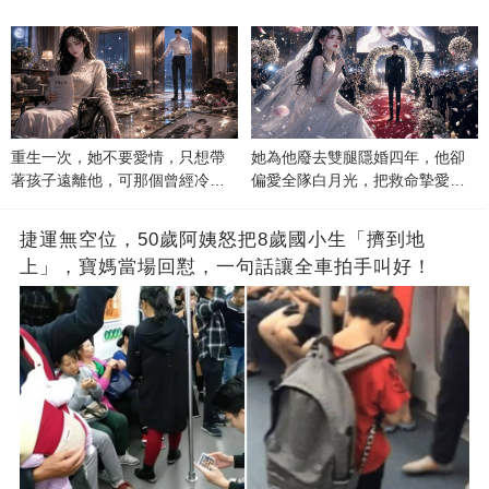
重生一次，她不要愛情，只想帶
她為他廢去雙腿隱婚四年，他卻
著孩子遠離他，可那個曾經冷漠
偏愛全隊白月光，把救命摯愛當
的男人，一次次將她逼入懷中...
成畢生負擔
捷運無空位，50歲阿姨怒把8歲國小生「擠到地
上」，寶媽當場回懟，一句話讓全車拍手叫好！