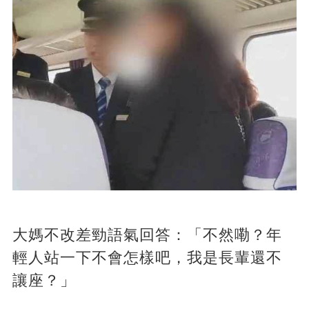
大媽不改差勁語氣回答：「不然嘞？年
輕人站一下不會怎樣吧，我是長輩還不
讓座？」