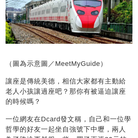
（圖為示意圖／MeetMyGuide）
讓座是傳統美德，相信大家都有主動給
老人小孩讓過座吧？那你有被逼迫讓座
的時候嗎？
一位網友在Dcard發文稱，自己和一位學
哲學的好友一起坐自強號下中壢，兩人