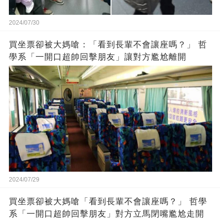
2024/07/30
買坐票卻被大媽嗆：「看到長輩不會讓座嗎？」 哲
學系「一開口超帥回擊朋友」讓對方尷尬離開
2024/07/29
買坐票卻被大媽嗆「看到長輩不會讓座嗎？」 哲學
系「一開口超帥回擊朋友」對方立馬閉嘴尷尬走開