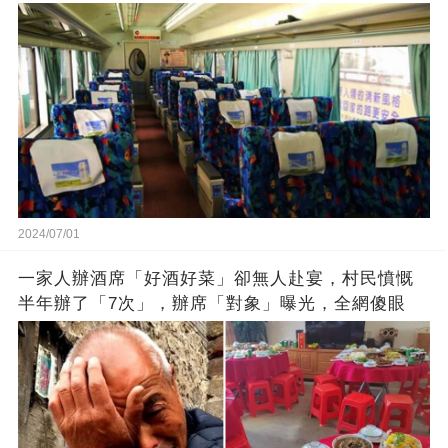
2024/07/01
一家人辦酒席「好酒好菜」卻無人赴宴，村民憤慨
半年辦了「7次」，辦席「對象」曝光，全網傻眼