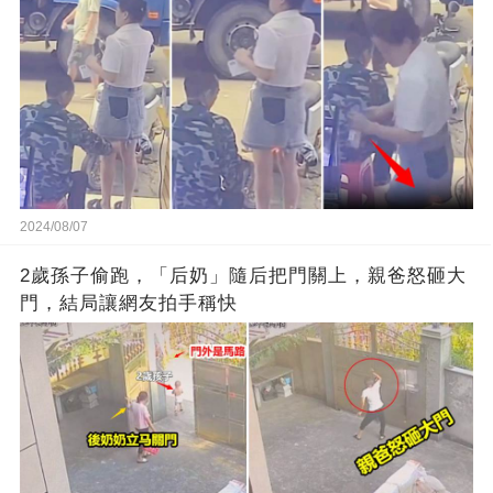
2024/08/07
2歲孫子偷跑，「后奶」隨后把門關上，親爸怒砸大
門，結局讓網友拍手稱快