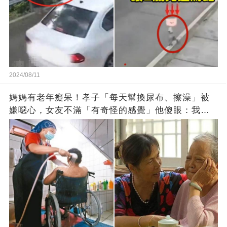
2024/08/11
媽媽有老年癡呆！孝子「每天幫換尿布、擦澡」被
嫌噁心，女友不滿「有奇怪的感覺」他傻眼：我有
問題？