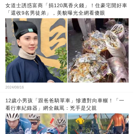
女道士誘惑富商「捐120萬香火錢」！住豪宅開好車
「還收9名男徒弟」，美貌曝光全網看傻眼
2024/08/16
12歲小男孩「跟爸爸騎單車」慘遭對向車輾！「一
看行車紀錄器」網全飆罵：兇手是父親