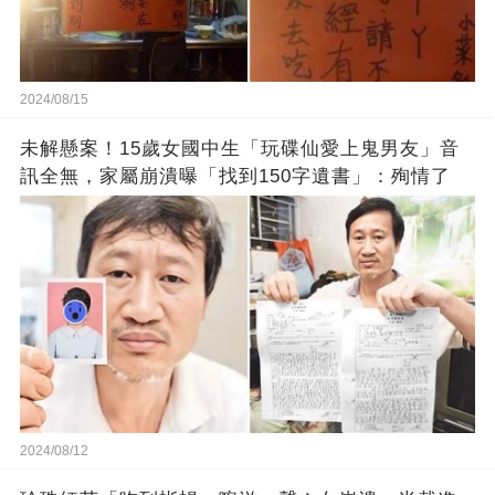
2024/08/15
未解懸案！15歲女國中生「玩碟仙愛上鬼男友」音
訊全無，家屬崩潰曝「找到150字遺書」：殉情了
2024/08/12