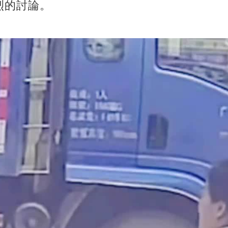
烈的討論。