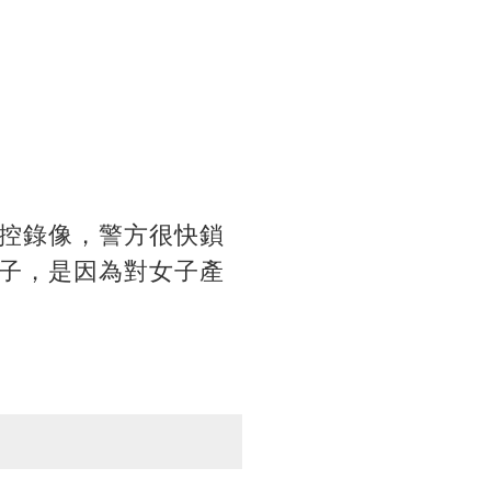
控錄像，警方很快鎖
子，是因為對女子產