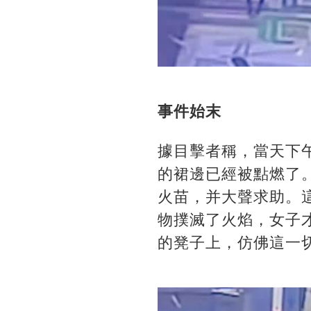
事件始末
據目擊者稱，當天下
的裙邊已經被點燃了
火苗，并大聲求助。
物撲滅了火焰，女子
的凳子上，仿佛這一