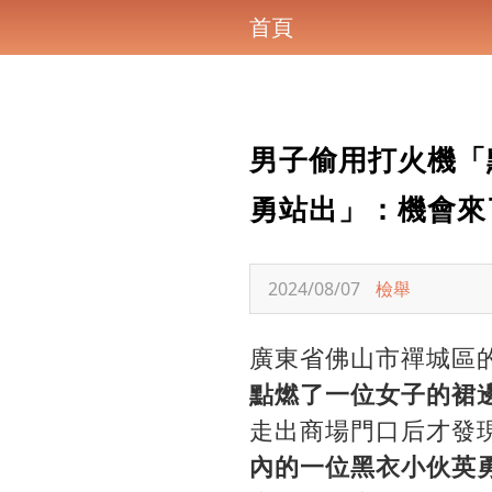
首頁
男子偷用打火機「
勇站出」：機會來
2024/08/07
檢舉
廣東省佛山市禪城區
點燃了一位女子的裙
走出商場門口后才發
內的一位黑衣小伙英