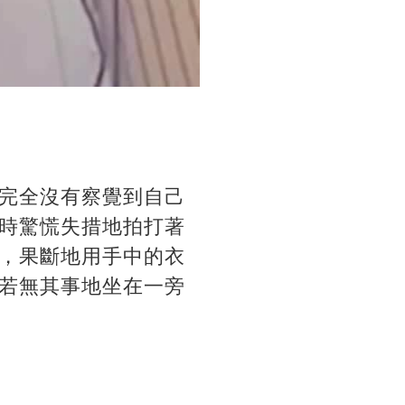
完全沒有察覺到自己
時驚慌失措地拍打著
，果斷地用手中的衣
若無其事地坐在一旁