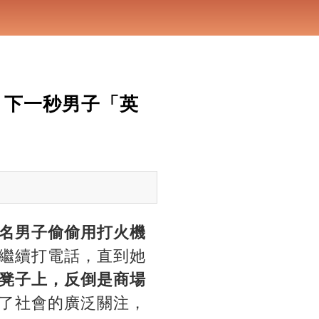
，下一秒男子「英
名男子偷偷用打火機
繼續打電話，直到她
凳子上，反倒是商場
了社會的廣泛關注，