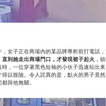
午，女子正在商場內的某品牌專柜前打電話，
。
直到她走出商場門口，才發現裙子起火
，頓
這時，一位穿著黑色短袖的小伙子迅速站出來
才得以脫險。令人詫異的是，點火的男子竟然
切都與他無關。