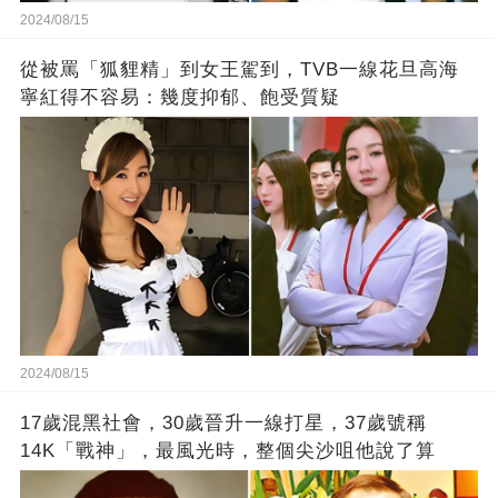
2024/08/15
從被罵「狐貍精」到女王駕到，TVB一線花旦高海
寧紅得不容易：幾度抑郁、飽受質疑
2024/08/15
17歲混黑社會，30歲晉升一線打星，37歲號稱
14K「戰神」，最風光時，整個尖沙咀他說了算