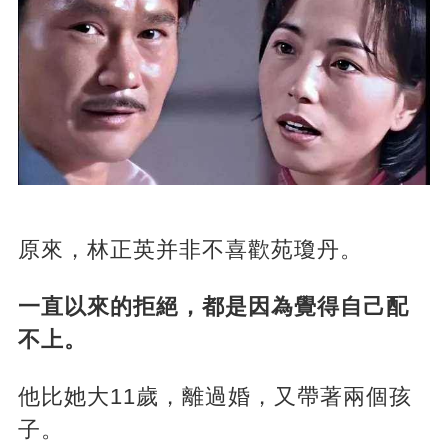
原來，林正英并非不喜歡苑瓊丹。
一直以來的拒絕，都是因為覺得自己配
不上。
他比她大11歲，離過婚，又帶著兩個孩
子。