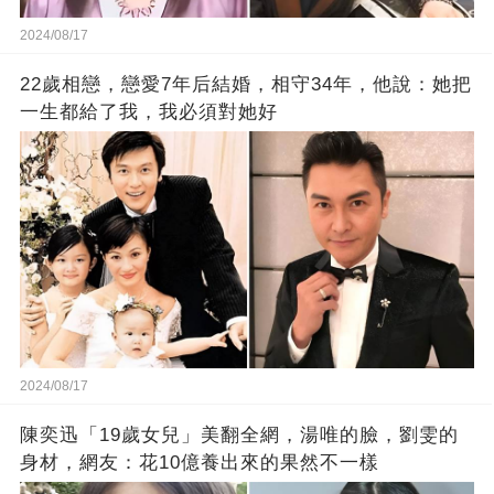
2024/08/17
22歲相戀，戀愛7年后結婚，相守34年，他說：她把
一生都給了我，我必須對她好
2024/08/17
陳奕迅「19歲女兒」美翻全網，湯唯的臉，劉雯的
身材，網友：花10億養出來的果然不一樣