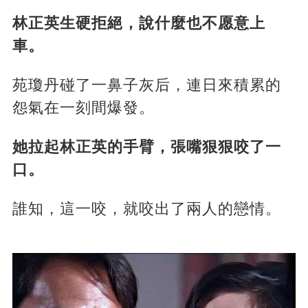
林正英生硬拒絕，說什麼也不愿意上
車。
苑瓊丹碰了一鼻子灰后，連日來積累的
怨氣在一刻間爆發。
她拉起林正英的手臂，張嘴狠狠咬了一
口。
誰知，這一咬，就咬出了兩人的戀情。