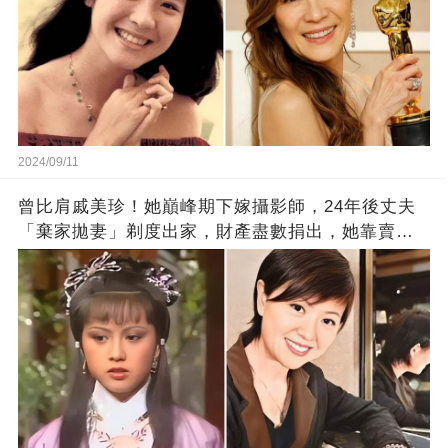
2024/09/11
曾比肩戚美珍！她巔峰期下嫁攝影師，24年後丈夫
「棄家拋妻」剃度出家，財產盡數捐出，她靠賣保
險維生，如今過得怎樣