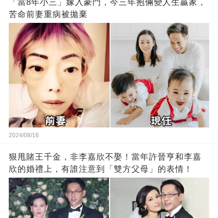
「當8年小三」嫁入豪門，今三年抱倆變人生贏家，
苦命前妻重病被拋棄
2024/08/16
狠甩賭王千金，非李嘉欣不娶！當年許晉亨和李嘉
欣的婚禮上，有誰注意到「雙方父母」的表情！