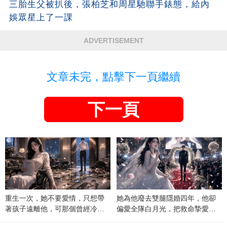
三胎生父被扒後，張柏芝和周星馳聯手錶態，給內
娛眾星上了一課
ADVERTISEMENT
文章未完，點擊下一頁繼續
下一頁
重生一次，她不要愛情，只想帶
她為他廢去雙腿隱婚四年，他卻
著孩子遠離他，可那個曾經冷漠
偏愛全隊白月光，把救命摯愛當
的男人，一次次將她逼入懷中...
成畢生負擔