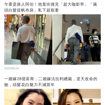
乍看是路人阿伯！他逛街撞見「超大咖影帝」「滿
頭白髮提帆布袋」私下超寵妻
2025/06/18
一婚嫁28億富商，二婚嫁法拉利總裁，逆天改命的
她，頭髮花白魅力不減當年