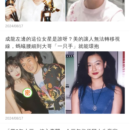
2024/08/17
成龍左邊的這位女星是誰呀？美的讓人無法轉移視
線，螞蟻腰細到大哥「一只手」就能環抱
2024/08/17