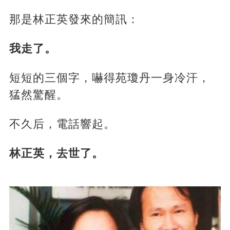
那是林正英發來的簡訊：
我走了。
短短的三個字，嚇得苑瓊丹一身冷汗，
猛然驚醒。
不久后，電話響起。
林正英，去世了。