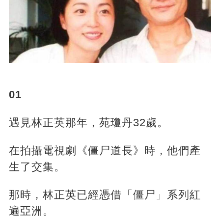
01
遇見林正英那年，苑瓊丹32歲。
在拍攝電視劇《僵尸道長》時，他們產
生了交集。
那時，林正英已經憑借「僵尸」系列紅
遍亞洲。