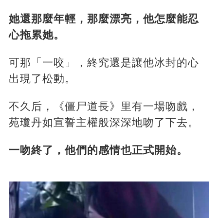
她還那麼年輕，那麼漂亮，他怎麼能忍
心拖累她。
可那「一咬」，終究還是讓他冰封的心
出現了松動。
不久后，《僵尸道長》里有一場吻戲，
苑瓊丹如宣誓主權般深深地吻了下去。
一吻終了，他們的感情也正式開始。