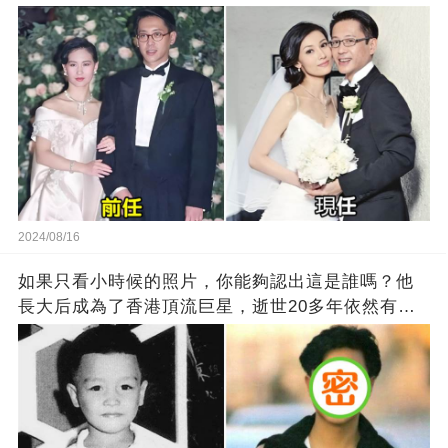
2024/08/16
如果只看小時候的照片，你能夠認出這是誰嗎？他
長大后成為了香港頂流巨星，逝世20多年依然有千
萬粉絲紀念他！