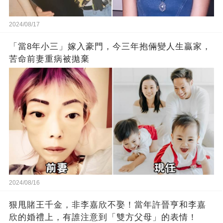
2024/08/17
「當8年小三」嫁入豪門，今三年抱倆變人生贏家，
苦命前妻重病被拋棄
2024/08/16
狠甩賭王千金，非李嘉欣不娶！當年許晉亨和李嘉
欣的婚禮上，有誰注意到「雙方父母」的表情！