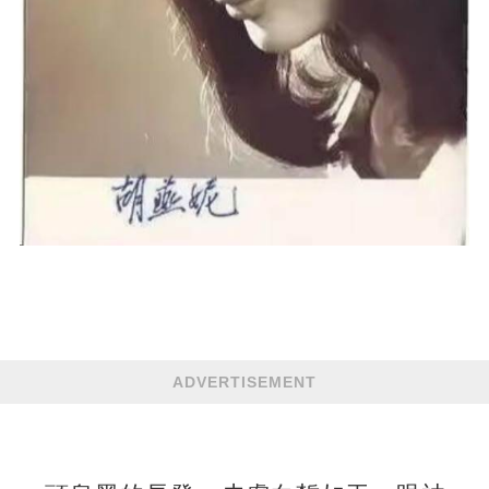
ADVERTISEMENT