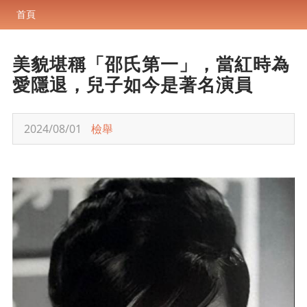
首頁
美貌堪稱「邵氏第一」，當紅時為
愛隱退，兒子如今是著名演員
2024/08/01
檢舉