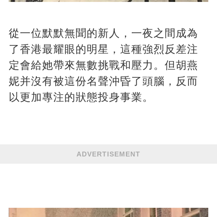
從一位默默無聞的新人，一夜之間成為
了香港最耀眼的明星，這種強烈反差注
定會給她帶來無數挑戰和壓力。但胡燕
妮并沒有被這份名聲沖昏了頭腦，反而
以更加專注的狀態投身事業。
ADVERTISEMENT