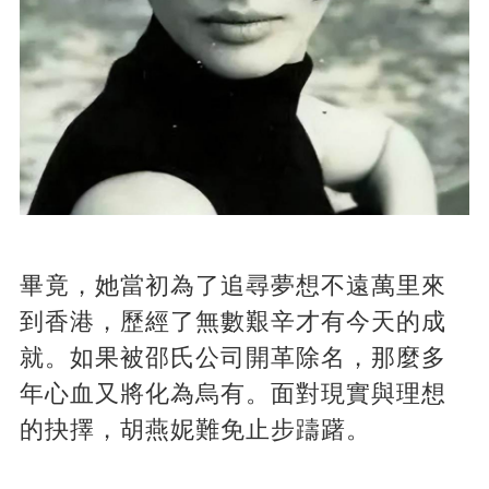
畢竟，她當初為了追尋夢想不遠萬里來
到香港，歷經了無數艱辛才有今天的成
就。如果被邵氏公司開革除名，那麼多
年心血又將化為烏有。面對現實與理想
的抉擇，胡燕妮難免止步躊躇。