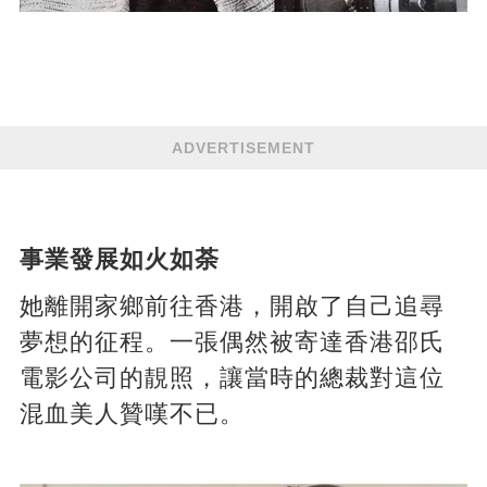
ADVERTISEMENT
事業發展如火如荼
她離開家鄉前往香港，開啟了自己追尋
夢想的征程。一張偶然被寄達香港邵氏
電影公司的靚照，讓當時的總裁對這位
混血美人贊嘆不已。