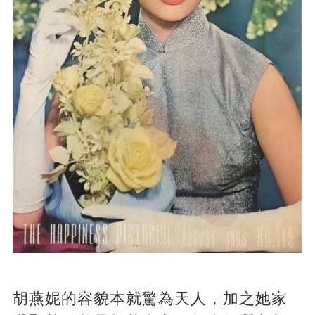
胡燕妮的容貌本就驚為天人，加之她家