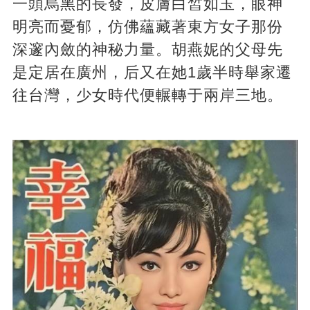
一頭烏黑的長發，皮膚白皙如玉，眼神
明亮而憂郁，仿佛蘊藏著東方女子那份
深邃內斂的神秘力量。胡燕妮的父母先
是定居在廣州，后又在她1歲半時舉家遷
往台灣，少女時代便輾轉于兩岸三地。