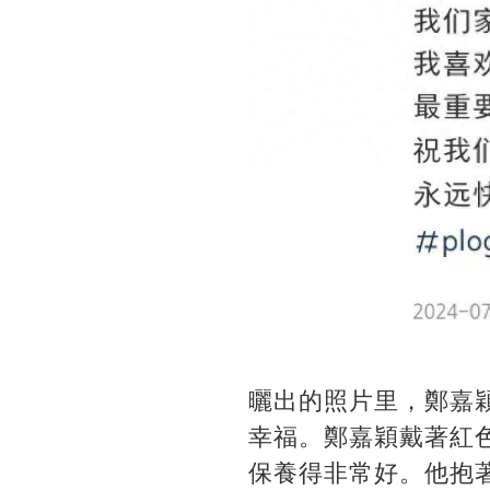
曬出的照片里，鄭嘉
幸福。鄭嘉穎戴著紅色
保養得非常好。他抱