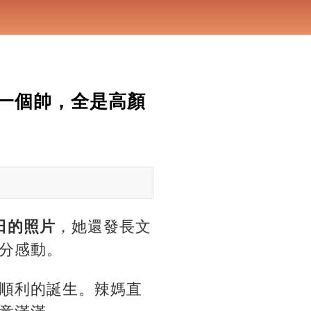
一個帥，全是高顏
日的照片
，她還發長文
分感動。
順利的誕生。辣媽直