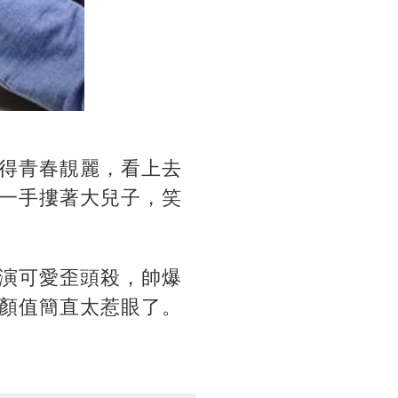
得青春靚麗，看上去
一手摟著大兒子，笑
演可愛歪頭殺，帥爆
顏值簡直太惹眼了。