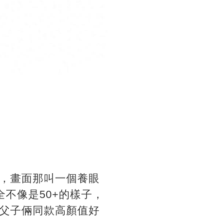
，畫面那叫一個養眼
不像是50+的樣子，
父子倆同款高顏值好