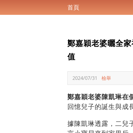
首頁
鄭嘉穎老婆曬全家
值
2024/07/31
檢舉
鄭嘉穎老婆陳凱琳在
回憶兒子的誕生與成
據陳凱琳透露，二兒