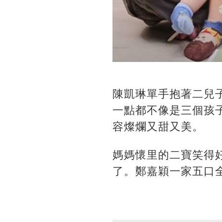
陳凱琳單手抱著二兒
一點都不像是三個孩
容燦爛又甜又美。
媽媽懷里的二寶笑得
了。鄭嘉穎一家五口