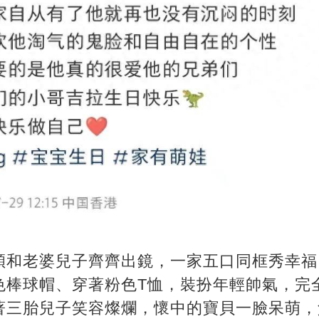
穎和老婆兒子齊齊出鏡，一家五口同框秀幸福
棒球帽、穿著粉色T恤，裝扮年輕帥氣，完全
著三胎兒子笑容燦爛，懷中的寶貝一臉呆萌，