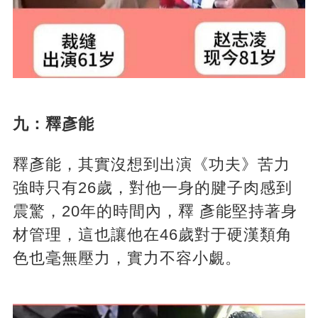
九：釋彥能
釋彥能，其實沒想到出演《功夫》苦力
強時只有26歲，對他一身的腱子肉感到
震驚，20年的時間內，釋 彥能堅持著身
材管理，這也讓他在46歲對于硬漢類角
色也毫無壓力，實力不容小覷。