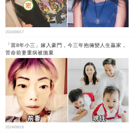
2024/08/17
「當8年小三」嫁入豪門，今三年抱倆變人生贏家，
苦命前妻重病被拋棄
2024/08/16