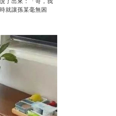
說了出來：「哥，我
時就讓孫某毫無困