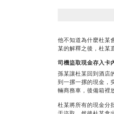
他不知道為什麼杜某
某的解釋之後，杜某
司機盜取現金存入卡內
孫某讓杜某回到酒店
到一摞一摞的現金，
輛商務車，後備箱裡
杜某將所有的現金分
于盜取。然後杜某拿