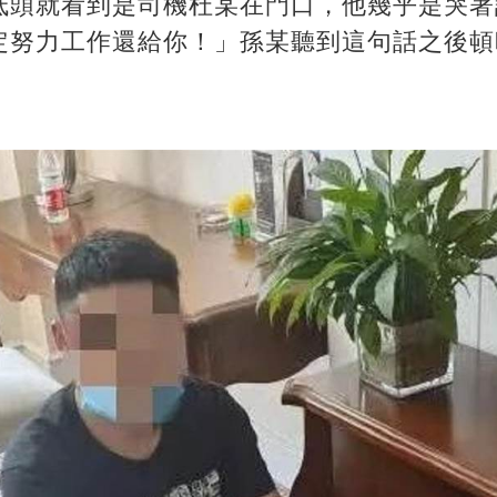
低頭就看到是司機杜某在門口，他幾乎是哭著
定努力工作還給你！」孫某聽到這句話之後頓