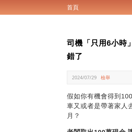
首頁
司機「只用6小時
錯了
2024/07/29
檢舉
假如你有機會得到10
車又或者是帶著家人
月？