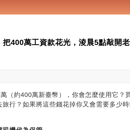
」把400萬工資款花光，淩晨5點敲開
0萬（約400萬新臺幣），你會怎麼使用它？
去旅行？如果將這些錢花掉你又會需要多少時