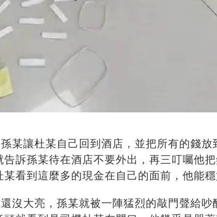
右，孫某讓杜某自己回到酒店，並把所有的錢放
就告訴孫某待在酒店不要外出，再三叮囑他把
杜某看到這麼多的現金在自己的面前，他能穩
，天還沒大亮，孫某就被一陣猛烈的敲門聲給吵