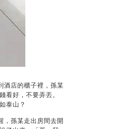
到酒店的櫃子裡，孫某
錢看好，不要弄丟。
如泰山？
醒，孫某走出房間去開