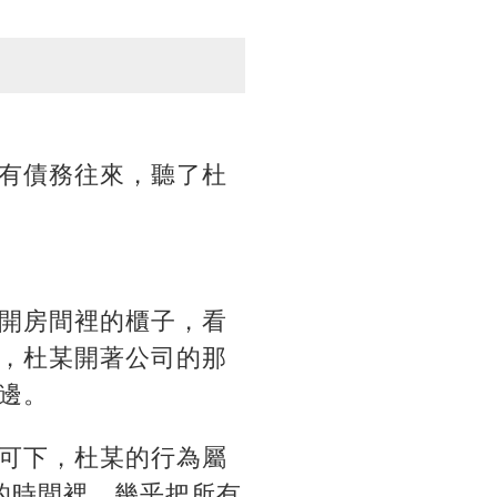
有債務往來，聽了杜
開房間裡的櫃子，看
，杜某開著公司的那
邊。
可下，杜某的行為屬
的時間裡，幾乎把所有