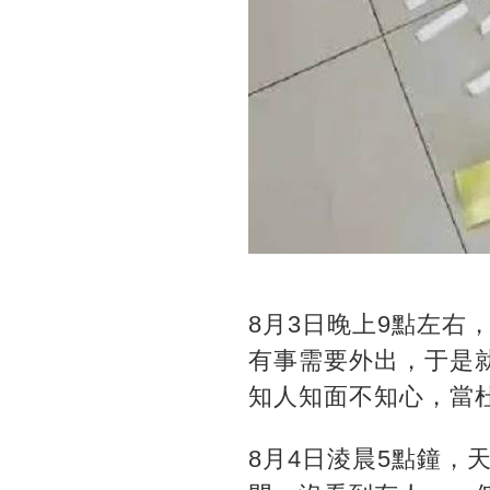
8月3日晚上9點左
有事需要外出，于是
知人知面不知心，當
8月4日淩晨5點鐘