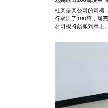
老闆取出100萬現金
杜某是某公司的司機
行取出了100萬，
名司機將錢搬到車上