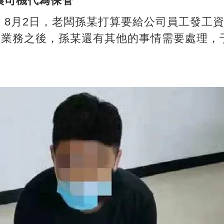
 讓司機代為保管
，8月2日，老闆孫某打算要給公司員工發工
辦完業務之後，孫某還有其他的事情需要處理，
。