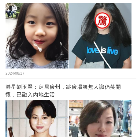
2024/08/17
港星劉玉翠：定居廣州，跳廣場舞無人識仍笑開
懷，已融入內地生活