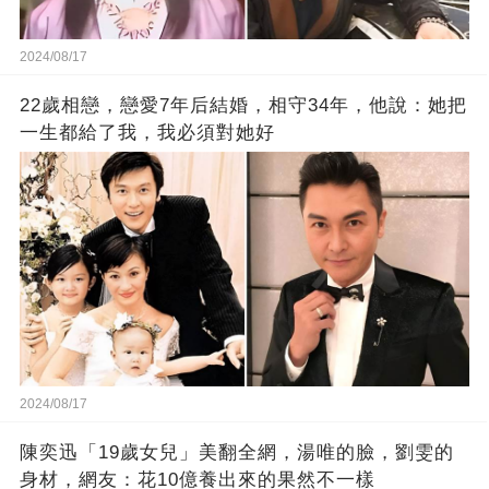
2024/08/17
22歲相戀，戀愛7年后結婚，相守34年，他說：她把
一生都給了我，我必須對她好
2024/08/17
陳奕迅「19歲女兒」美翻全網，湯唯的臉，劉雯的
身材，網友：花10億養出來的果然不一樣