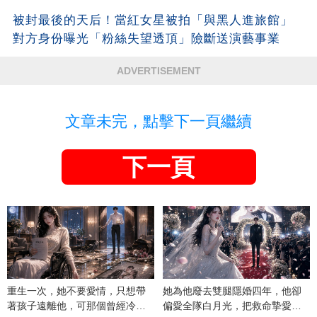
被封最後的天后！當紅女星被拍「與黑人進旅館」
對方身份曝光「粉絲失望透頂」險斷送演藝事業
ADVERTISEMENT
文章未完，點擊下一頁繼續
下一頁
重生一次，她不要愛情，只想帶
她為他廢去雙腿隱婚四年，他卻
著孩子遠離他，可那個曾經冷漠
偏愛全隊白月光，把救命摯愛當