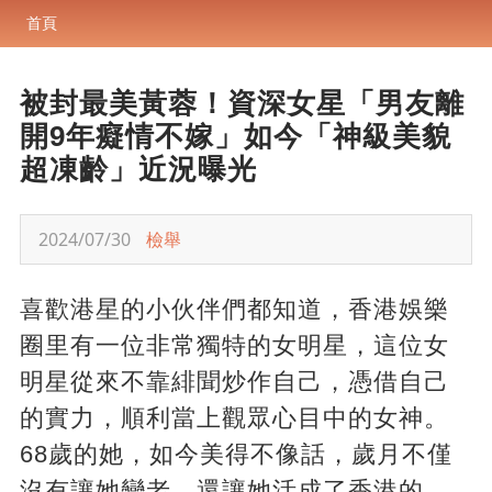
首頁
被封最美黃蓉！資深女星「男友離
開9年癡情不嫁」如今「神級美貌
超凍齡」近況曝光
2024/07/30
檢舉
喜歡港星的小伙伴們都知道，香港娛樂
圈里有一位非常獨特的女明星，這位女
明星從來不靠緋聞炒作自己，憑借自己
的實力，順利當上觀眾心目中的女神。
68歲的她，如今美得不像話，歲月不僅
沒有讓她變老，還讓她活成了香港的