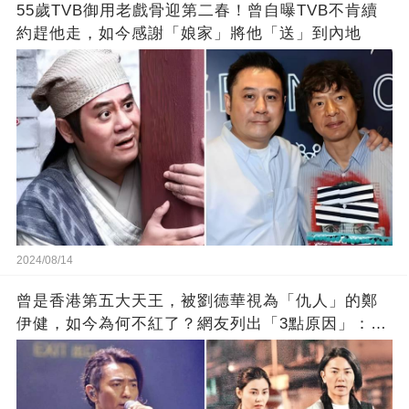
55歲TVB御用老戲骨迎第二春！曾自曝TVB不肯續
約趕他走，如今感謝「娘家」將他「送」到內地
2024/08/14
曾是香港第五大天王，被劉德華視為「仇人」的鄭
伊健，如今為何不紅了？網友列出「3點原因」：太
真實