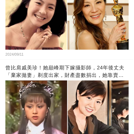
2024/09/11
曾比肩戚美珍！她巔峰期下嫁攝影師，24年後丈夫
「棄家拋妻」剃度出家，財產盡數捐出，她靠賣保
險維生，如今過得怎樣