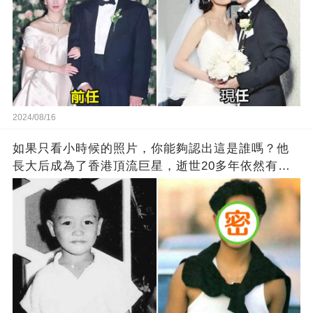
2024/08/16
如果只看小時候的照片，你能夠認出這是誰嗎？他
長大后成為了香港頂流巨星，逝世20多年依然有千
萬粉絲紀念他！