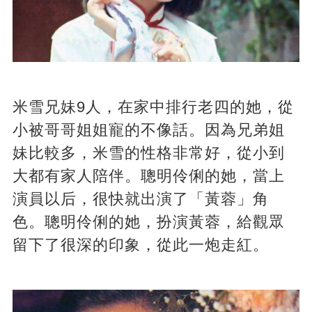
米雪兄妹9人，在家中排行老四的她，從
小被哥哥姐姐寵的不像話。因為兄弟姐
妹比較多，米雪的性格非常好，從小到
大都有家人陪伴。聰明伶俐的她，當上
演員以后，很快就出演了「黃蓉」角
色。聰明伶俐的她，扮演黃蓉，給觀眾
留下了很深的印象，從此一炮走紅。