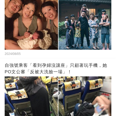
2024/08/05
自強號乘客「看到孕婦沒讓座」只顧著玩手機，她
PO文公審「反被大洗臉一場」！