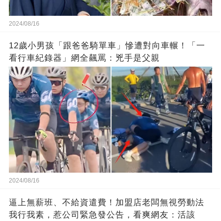
2024/08/16
12歲小男孩「跟爸爸騎單車」慘遭對向車輾！「一
看行車紀錄器」網全飆罵：兇手是父親
2024/08/16
逼上無薪班、不給資遣費！加盟店老闆無視勞動法
我行我素，惹公司緊急發公告，看爽網友：活該