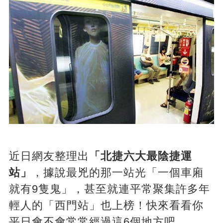
近日網友整理出
「北捷六大最陰捷運
站」
，據說最兇的那一站光「一個車廂
就有9隻鬼」，甚至就連平常聚集許多年
輕人的「西門站」也上榜！快來看看你
平日會不會常常經過這6個地方吧...