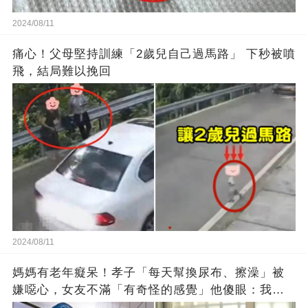
2024/08/11
痛心！父母堅持訓練「2歲兒自己過馬路」 下秒被噴
飛，結局難以挽回
2024/08/11
媽媽有老年癡呆！孝子「每天幫換尿布、擦澡」被
嫌噁心，女友不滿「有奇怪的感覺」他傻眼：我有
問題？