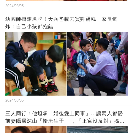
2024/08/05
幼園師掛錯名牌！天兵爸載去買雞蛋糕 家長氣
炸：自己小孩都抱錯
2024/08/05
三人同行！他坦承「婚後愛上同事」...讓兩人都變
前妻隱居深山「輪流生子」 ，「正宮沒反對」揭原
因