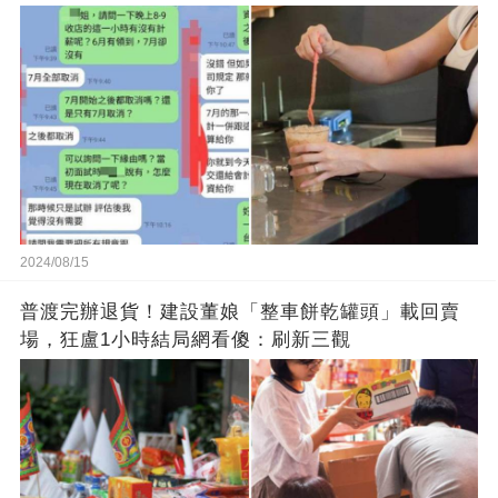
2024/08/15
普渡完辦退貨！建設董娘「整車餅乾罐頭」載回賣
場，狂盧1小時結局網看傻：刷新三觀