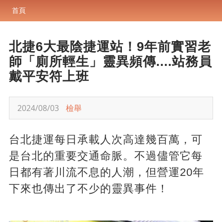
首頁
北捷6大最陰捷運站！9年前實習老
師「廁所輕生」靈異頻傳....站務員
戴平安符上班
2024/08/03
檢舉
台北捷運每日承載人次高達幾百萬，可
是台北的重要交通命脈。不過儘管它每
日都有著川流不息的人潮，但營運20年
下來也傳出了不少的靈異事件！