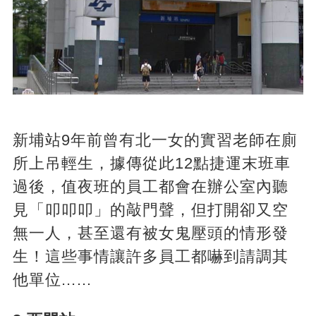
新埔站9年前曾有北一女的實習老師在廁
所上吊輕生，據傳從此12點捷運末班車
過後，值夜班的員工都會在辦公室內聽
見「叩叩叩」的敲門聲，但打開卻又空
無一人，甚至還有被女鬼壓頭的情形發
生！這些事情讓許多員工都嚇到請調其
他單位...…