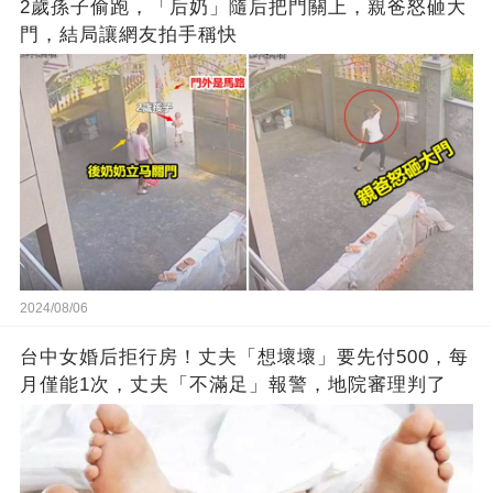
2歲孫子偷跑，「后奶」隨后把門關上，親爸怒砸大
門，結局讓網友拍手稱快
2024/08/06
台中女婚后拒行房！丈夫「想壞壞」要先付500，每
月僅能1次，丈夫「不滿足」報警，地院審理判了