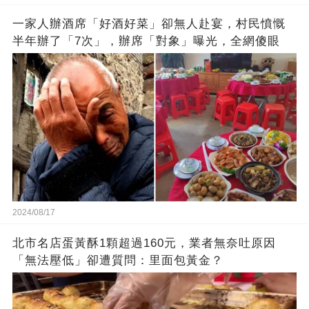
的男人，一次次將她逼入懷中...
成畢生負擔
一家人辦酒席「好酒好菜」卻無人赴宴，村民憤慨
半年辦了「7次」，辦席「對象」曝光，全網傻眼
2024/08/17
北市名店蛋黃酥1顆超過160元，業者無奈吐原因
「無法壓低」卻遭質問：里面包黃金？