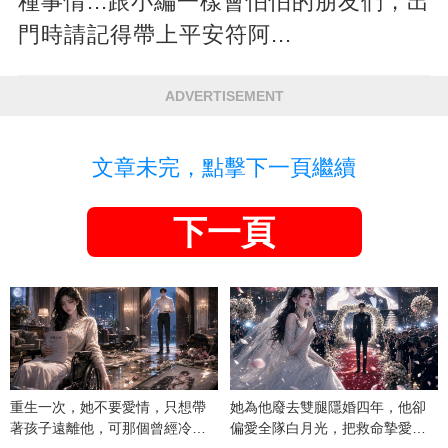
種事情...跟小編一樣會怕怕的朋友們，出
門時請記得帶上平安符阿...
ADVERTISEMENT
文章未完，點擊下一頁繼續
下一頁
重生一次，她不要愛情，只想帶
她為他廢去雙腿隱婚四年，他卻
著孩子遠離他，可那個曾經冷漠
偏愛全隊白月光，把救命摯愛當