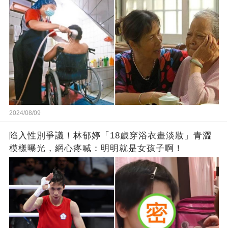
2024/08/09
陷入性別爭議！林郁婷「18歲穿浴衣畫淡妝」青澀
模樣曝光，網心疼喊：明明就是女孩子啊！