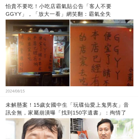
怕貴不要吃！小吃店霸氣貼公告「客人不要
GGYY」，「放大一看」網笑翻：霸氣全失
2024/08/15
未解懸案！15歲女國中生「玩碟仙愛上鬼男友」音
訊全無，家屬崩潰曝「找到150字遺書」：殉情了