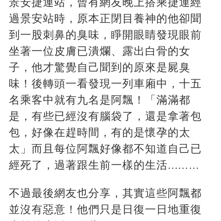
景安捷運站，曾有網友晚上搭乘捷運經
過景安站時，原本正閉目養神的他卻聞
到一股刺鼻的臭味，睜開眼睛發現眼前
坐著一位皮膚已潰爛、露出白骨的女
子，他才驚覺自己聞到的原來是屍臭
味！後轉頭一看發現一列車廂中，十五
名乘客中就有九名是阿飄！「滿滿都
是，有些已經沒有腦袋了，還是拿著包
包，好像在趕時間，有的是懷孕的太
太」而且每位阿飄好像都不知道自己已
經死了，過著跟生前一樣的生活......…
不過最後網友也分享，其實這些阿飄都
並沒有惡意！他們只是日復一日地重復