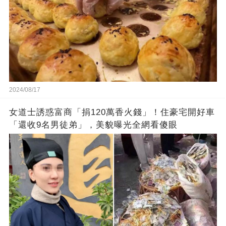
2024/08/17
女道士誘惑富商「捐120萬香火錢」！住豪宅開好車
「還收9名男徒弟」，美貌曝光全網看傻眼