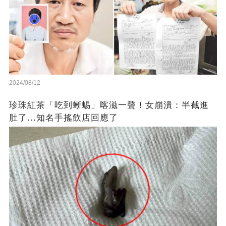
2024/08/12
珍珠紅茶「吃到蜥蜴」喀滋一聲！女崩潰：半截進
肚了...知名手搖飲店回應了