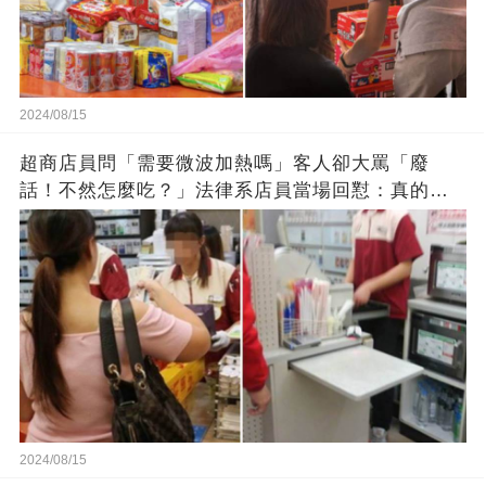
2024/08/15
超商店員問「需要微波加熱嗎」客人卻大罵「廢
話！不然怎麼吃？」法律系店員當場回懟：真的大
快人心
2024/08/15