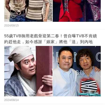
2024/08/15
55歲TVB御用老戲骨迎第二春！曾自曝TVB不肯續
約趕他走，如今感謝「娘家」將他「送」到內地
2024/08/14