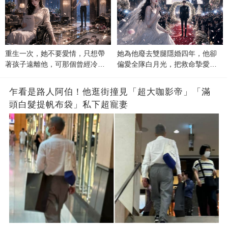
重生一次，她不要愛情，只想帶
她為他廢去雙腿隱婚四年，他卻
著孩子遠離他，可那個曾經冷漠
偏愛全隊白月光，把救命摯愛當
的男人，一次次將她逼入懷中...
成畢生負擔
乍看是路人阿伯！他逛街撞見「超大咖影帝」「滿
頭白髮提帆布袋」私下超寵妻