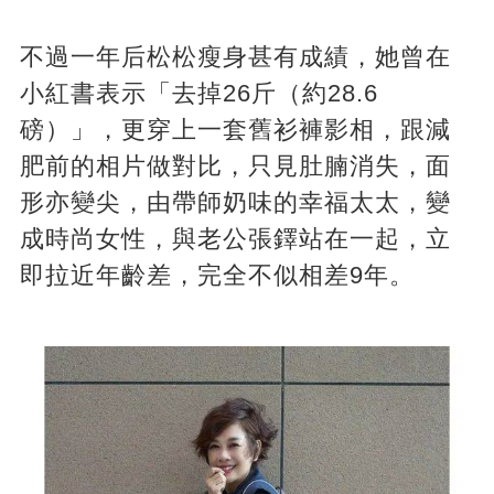
不過一年后松松瘦身甚有成績，她曾在
小紅書表示「去掉26斤（約28.6
磅）」，更穿上一套舊衫褲影相，跟減
肥前的相片做對比，只見肚腩消失，面
形亦變尖，由帶師奶味的幸福太太，變
成時尚女性，與老公張鐸站在一起，立
即拉近年齡差，完全不似相差9年。