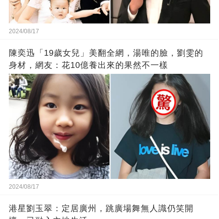
2024/08/17
陳奕迅「19歲女兒」美翻全網，湯唯的臉，劉雯的
身材，網友：花10億養出來的果然不一樣
2024/08/17
港星劉玉翠：定居廣州，跳廣場舞無人識仍笑開