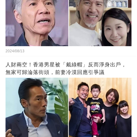
2024/08/13
人財兩空！香港男星被「戴綠帽」反而淨身出戶，
無家可歸淪落街頭，前妻冷漠回應引爭議