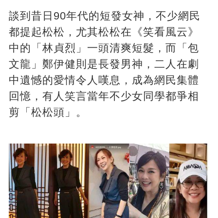
談到昔日90年代的短發女神，不少網民
都提起松松，尤其松松在《笑看風云》
中的「林貞烈」一頭清爽短髮，而「包
文龍」鄭伊健則是長發男神，二人在劇
中遺憾的愛情令人嘆息，成為網民集體
回憶，有人笑言當年不少女同學都爭相
剪「松松頭」。