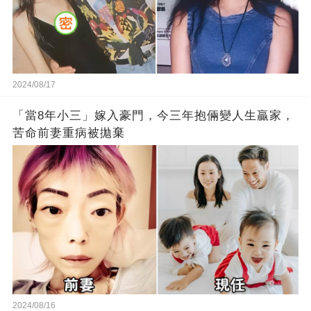
2024/08/17
「當8年小三」嫁入豪門，今三年抱倆變人生贏家，
苦命前妻重病被拋棄
2024/08/16