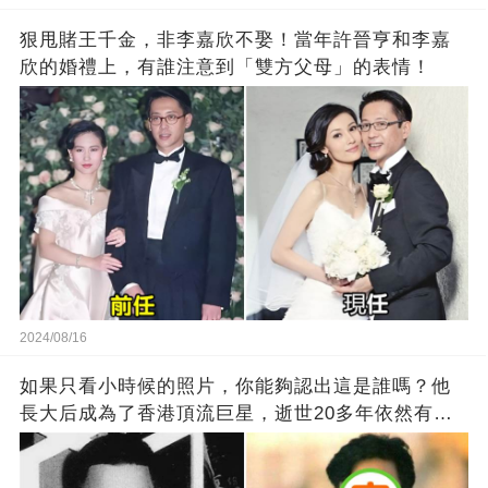
狠甩賭王千金，非李嘉欣不娶！當年許晉亨和李嘉
欣的婚禮上，有誰注意到「雙方父母」的表情！
2024/08/16
如果只看小時候的照片，你能夠認出這是誰嗎？他
長大后成為了香港頂流巨星，逝世20多年依然有千
萬粉絲紀念他！