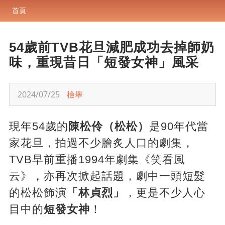
首頁
54歲前TVB花旦減肥成功去掉師奶
味，重現昔日「短發女神」風采
2024/07/25
檢舉
現年54歲的
陳松伶（松松）
是90年代當
家花旦，拍過不少膾炙人口的劇集，
TVB早前重播1994年劇集《笑看風
云》，亦再次掀起話題，劇中一頭短髮
的松松飾演
「林貞烈」
，更是不少人心
目中的
短發女神
！