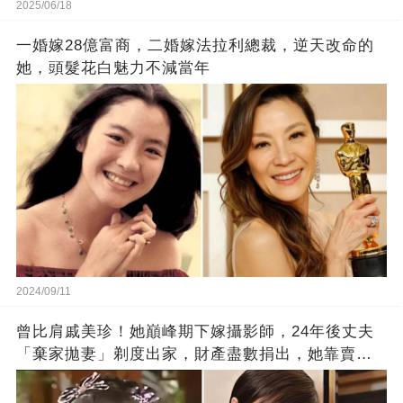
2025/06/18
一婚嫁28億富商，二婚嫁法拉利總裁，逆天改命的
她，頭髮花白魅力不減當年
2024/09/11
曾比肩戚美珍！她巔峰期下嫁攝影師，24年後丈夫
「棄家拋妻」剃度出家，財產盡數捐出，她靠賣保
險維生，如今過得怎樣