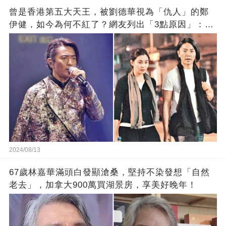
曾是香港第五大天王，被劉德華視為「仇人」的鄭
伊健，如今為何不紅了？網友列出「3點原因」：太
真實
2024/08/13
67歲林嘉華滿頭白發顯滄桑，堅持不染發想「自然
老去」，加拿大900萬買湖景房，享美好晚年！