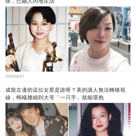
懷，已融入內地生活
2024/08/17
成龍左邊的這位女星是誰呀？美的讓人無法轉移視
線，螞蟻腰細到大哥「一只手」就能環抱