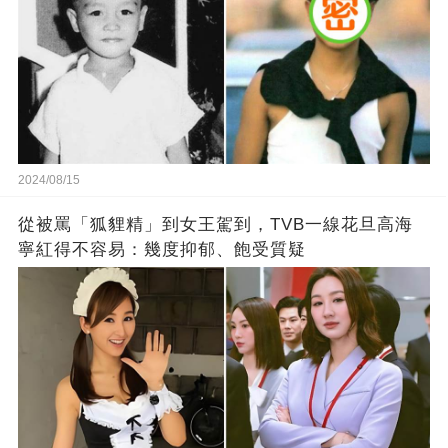
2024/08/15
從被罵「狐貍精」到女王駕到，TVB一線花旦高海
寧紅得不容易：幾度抑郁、飽受質疑