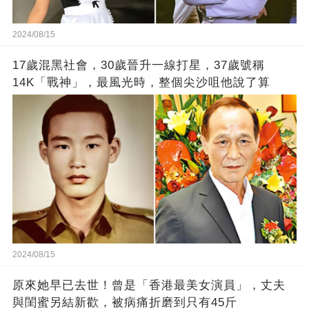
2024/08/15
17歲混黑社會，30歲晉升一線打星，37歲號稱
14K「戰神」，最風光時，整個尖沙咀他說了算
2024/08/15
原來她早已去世！曾是「香港最美女演員」，丈夫
與閨蜜另結新歡，被病痛折磨到只有45斤