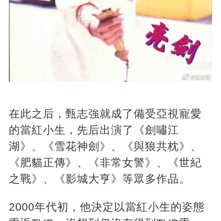
在此之后，甄志強就成了備受亞視寵愛
的當紅小生，先后出演了《劍嘯江
湖》、《雪花神劍》、《與狼共枕》、
《肥貓正傳》、《非常女警》、《世紀
之戰》、《影城大亨》等眾多作品。
2000年代初，他決定以當紅小生的姿態