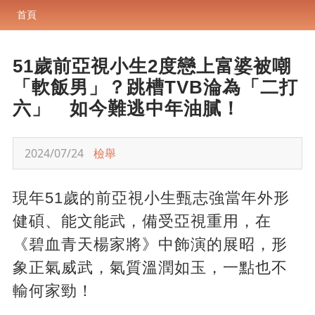
首頁
51歲前亞視小生2度戀上富婆被嘲
「軟飯男」？跳槽TVB淪為「二打
六」 如今難逃中年油膩！
2024/07/24
檢舉
現年51歲的前亞視小生甄志強當年外形
健碩、能文能武，備受亞視重用，在
《碧血青天楊家將》中飾演的展昭，形
象正氣威武，氣質溫潤如玉，一點也不
輸何家勁！