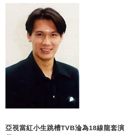
亞視當紅小生跳槽TVB淪為18線龍套演