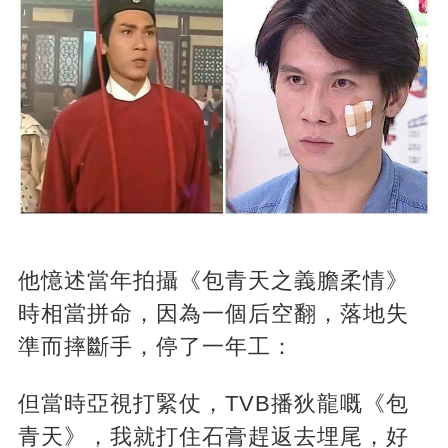
他憶述當年拍攝《包青天之義膽柔情》
時相當拼命，因為一個后空翻，落地失
準而摔斷手，停了一年工：
但當時亞視打緊仗，TVB播狄龍嘅《包
青天》，我就打住石膏趕返去埋尾，好