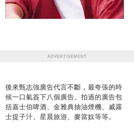
ADVERTISEMENT
後來甄志強廣告代言不斷，最夸張的時
候一口氣簽下八個廣告。拍過的廣告包
括嘉士伯啤酒、金雅典抽油煙機、威露
士提子汁、星晨旅游、麥當奴等等。