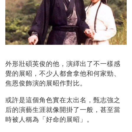
外形壯碩英俊的他，演繹出了不一樣感
覺的展昭，不少人都會拿他和何家勁、
焦恩俊飾演的展昭作對比。
或許是這個角色實在太出名，甄志強之
后的演藝生涯就像開掛了一般，甚至當
時被人稱為「好命的展昭」。