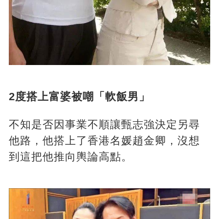
2度搭上富婆被嘲「軟飯男」
不知是否因事業不順讓甄志強決定另尋
他路，他搭上了香港名媛趙金卿，沒想
到這把他推向輿論高點。