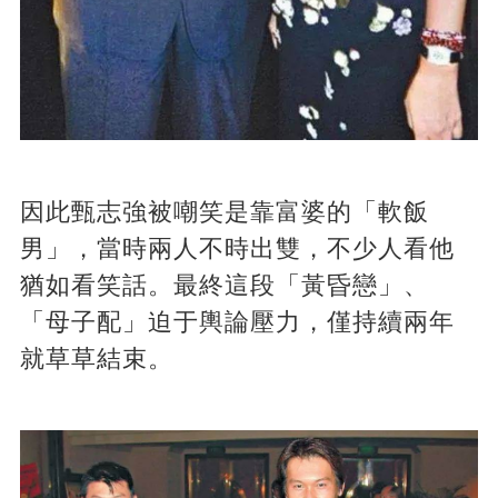
因此甄志強被嘲笑是靠富婆的「軟飯
男」，當時兩人不時出雙，不少人看他
猶如看笑話。最終這段「黃昏戀」、
「母子配」迫于輿論壓力，僅持續兩年
就草草結束。