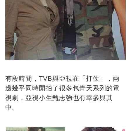
有段時間，TVB與亞視在「打仗」，兩
邊幾乎同時開拍了很多包青天系列的電
視劇，亞視小生甄志強也有幸參與其
中。