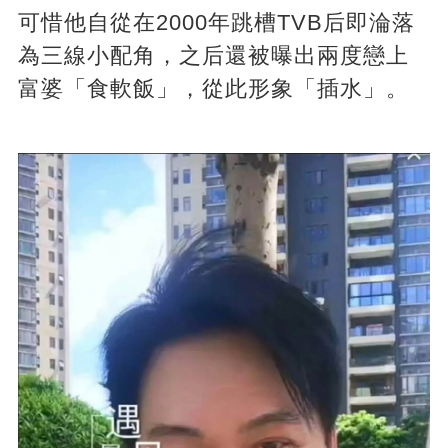
可惜他自從在2000年跳槽TVB后即淪落
為三線小配角，之后還被曝出兩度戀上
富婆「食軟飯」，從此形象「插水」。