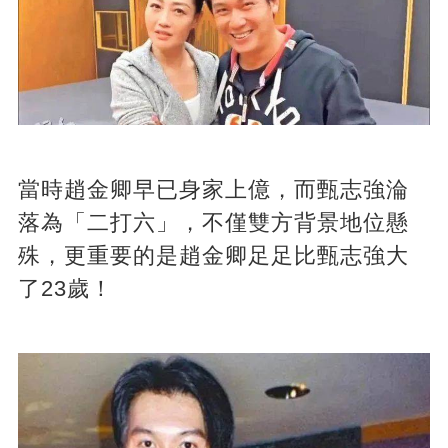
當時趙金卿早已身家上億，而甄志強淪
落為「二打六」，不僅雙方背景地位懸
殊，更重要的是趙金卿足足比甄志強大
了23歲！