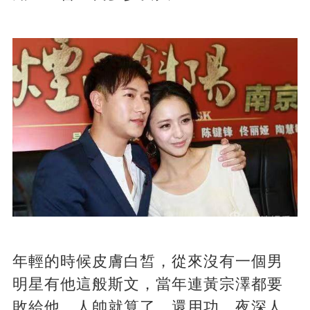
年輕的時候皮膚白皙，從來沒有一個男
明星有他這般斯文，當年連黃宗澤都要
敗給他。人帥就算了，還用功，夜深人