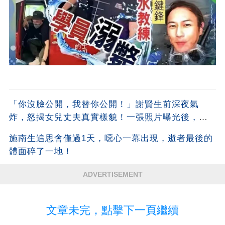
「你沒臉公開，我替你公開！」謝賢生前深夜氣
炸，怒揭女兒丈夫真實樣貌！一張照片曝光後，全
港都嚇傻了！沒想到竟是他
施南生追思會僅過1天，噁心一幕出現，逝者最後的
體面碎了一地！
ADVERTISEMENT
文章未完，點擊下一頁繼續