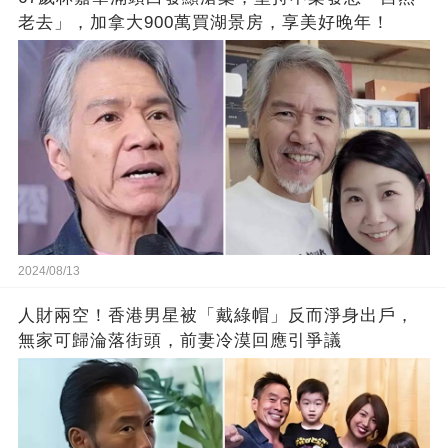
老去」，加拿大900萬買湖景房，享美好晚年！
2024/08/13
人財兩空！香港男星被「戴綠帽」反而淨身出戶，
無家可歸淪落街頭，前妻冷漠回應引爭議