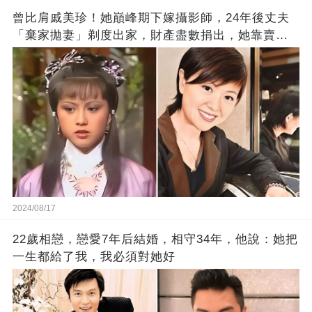
曾比肩戚美珍！她巔峰期下嫁攝影師，24年後丈夫
「棄家拋妻」剃度出家，財產盡數捐出，她靠賣保
險維生，如今過得怎樣
2024/08/17
22歲相戀，戀愛7年后結婚，相守34年，他說：她把
一生都給了我，我必須對她好