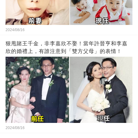
2024/08/16
狠甩賭王千金，非李嘉欣不娶！當年許晉亨和李嘉
欣的婚禮上，有誰注意到「雙方父母」的表情！
2024/08/16