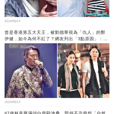
2024/08/14
曾是香港第五大天王，被劉德華視為「仇人」的鄭
伊健，如今為何不紅了？網友列出「3點原因」：太
真實
2024/08/13
67歲林嘉華滿頭白發顯滄桑，堅持不染發想「自然