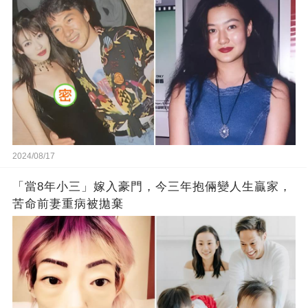
2024/08/17
「當8年小三」嫁入豪門，今三年抱倆變人生贏家，
苦命前妻重病被拋棄