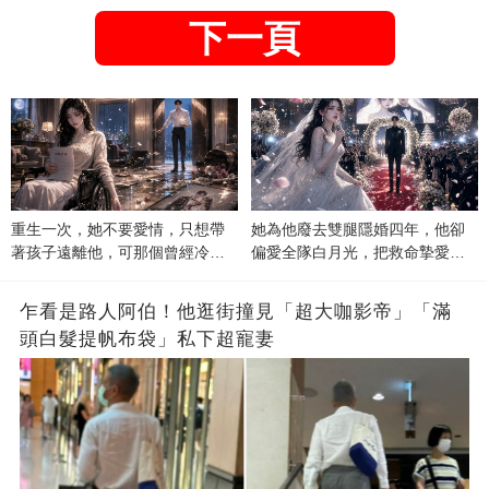
下一頁
重生一次，她不要愛情，只想帶
她為他廢去雙腿隱婚四年，他卻
著孩子遠離他，可那個曾經冷漠
偏愛全隊白月光，把救命摯愛當
的男人，一次次將她逼入懷中...
成畢生負擔
乍看是路人阿伯！他逛街撞見「超大咖影帝」「滿
頭白髮提帆布袋」私下超寵妻