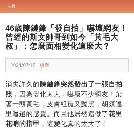
首頁
46歲陳鍵鋒「發自拍」嚇壞網友！
曾經的斯文帥哥到如今「黃毛大
叔」：怎麼面相變化這麼大？
2024/07/15
檢舉
消失許久的
陳鍵鋒突然發出了一張自拍
照
，因為變化太大，嚇壞不少網友！染
著一頭黃毛，皮膚粗糙又黝黑，胡須邋
里邋遢的感覺。而且他居然還做了
花里
花哨的指甲
，這變化真的太大了！