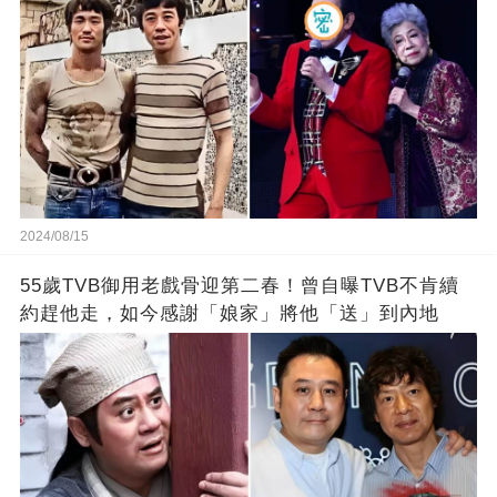
2024/08/15
55歲TVB御用老戲骨迎第二春！曾自曝TVB不肯續
約趕他走，如今感謝「娘家」將他「送」到內地