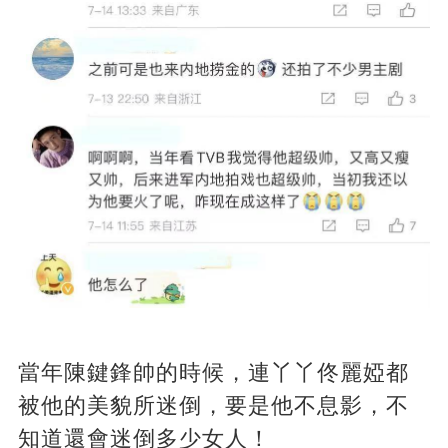
當年陳鍵鋒帥的時候，連丫丫佟麗婭都
被他的美貌所迷倒，要是他不息影，不
知道還會迷倒多少女人！