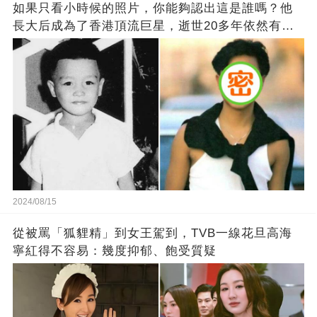
如果只看小時候的照片，你能夠認出這是誰嗎？他
長大后成為了香港頂流巨星，逝世20多年依然有千
萬粉絲紀念他！
2024/08/15
從被罵「狐貍精」到女王駕到，TVB一線花旦高海
寧紅得不容易：幾度抑郁、飽受質疑