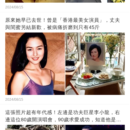
2024/08/15
原來她早已去世！曾是「香港最美女演員」，丈夫
與閨蜜另結新歡，被病痛折磨到只有45斤
2024/08/15
這張照片超有年代感！左邊是功夫巨星李小龍，右
邊這位80歲開演唱會，90歲求愛成功，知道他是誰
嗎