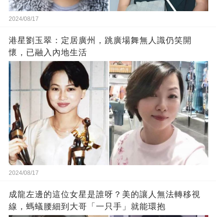
2024/08/17
港星劉玉翠：定居廣州，跳廣場舞無人識仍笑開
懷，已融入內地生活
2024/08/17
成龍左邊的這位女星是誰呀？美的讓人無法轉移視
線，螞蟻腰細到大哥「一只手」就能環抱