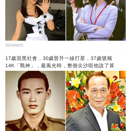
2024/08/15
17歲混黑社會，30歲晉升一線打星，37歲號稱
14K「戰神」，最風光時，整個尖沙咀他說了算