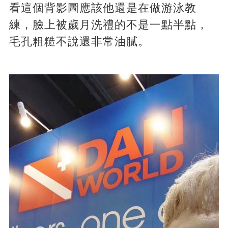
看這個背影圖應該他還是在做游泳教
練，臉上被歲月洗禮的不是一點半點，
毛孔粗糙不說還非常油膩。