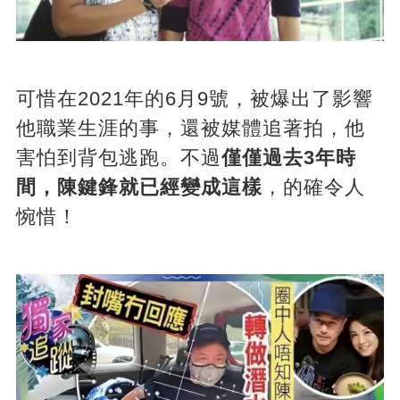
可惜在2021年的6月9號，被爆出了影響
他職業生涯的事，還被媒體追著拍，他
害怕到背包逃跑。不過
僅僅過去3年時
間，陳鍵鋒就已經變成這樣
，的確令人
惋惜！