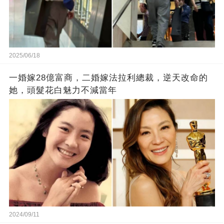
2025/06/18
一婚嫁28億富商，二婚嫁法拉利總裁，逆天改命的
她，頭髮花白魅力不減當年
2024/09/11