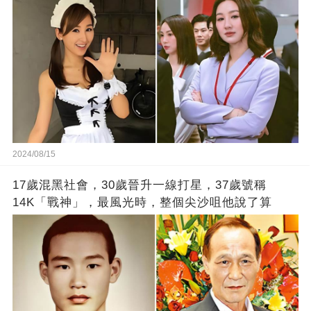
2024/08/15
17歲混黑社會，30歲晉升一線打星，37歲號稱
14K「戰神」，最風光時，整個尖沙咀他說了算