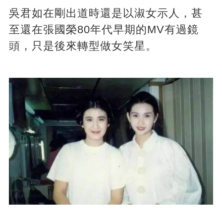
吳君如在剛出道時還是以淑女示人，甚
至還在張國榮80年代早期的MV有過鏡
頭，只是後來轉型做女笑星。