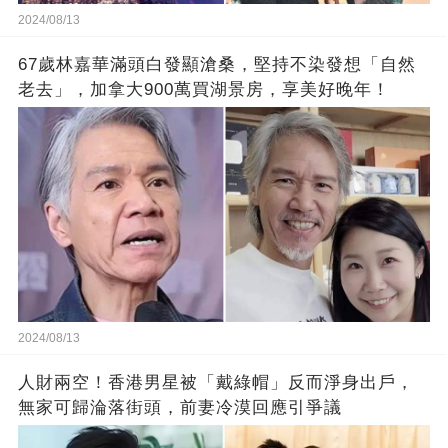
2024/08/13
67歲林嘉華滿頭白發顯滄桑，堅持不染發想「自然
老去」，加拿大900萬買湖景房，享美好晚年！
2024/08/13
人財兩空！香港男星被「戴綠帽」反而淨身出戶，
無家可歸淪落街頭，前妻冷漠回應引爭議