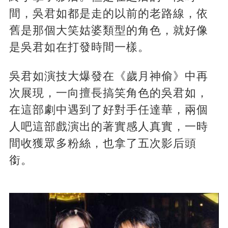
間，吳君如都是走的以前的老路線，依
舊是那個大笑姑婆類型的角色，就好像
是吳君如在打發時間一樣。
吳君如演技大爆發在《歲月神偷》中再
次展現，一向擅長搞笑角色的吳君如，
在這部劇中遇到了好對手任達華，兩個
人吧這部戲演出的著實感人真實，一時
間收獲眾多粉絲，也拿了五次影后頭
銜。