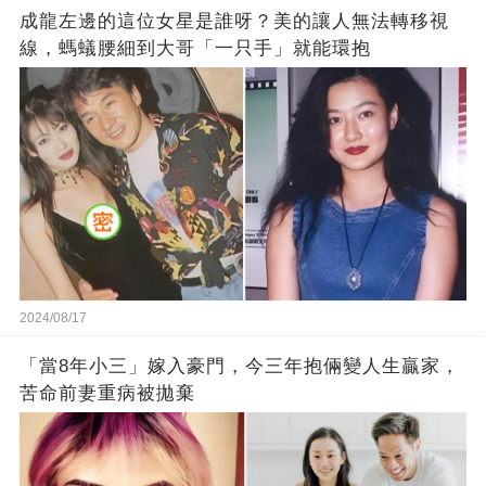
成龍左邊的這位女星是誰呀？美的讓人無法轉移視
線，螞蟻腰細到大哥「一只手」就能環抱
2024/08/17
「當8年小三」嫁入豪門，今三年抱倆變人生贏家，
苦命前妻重病被拋棄