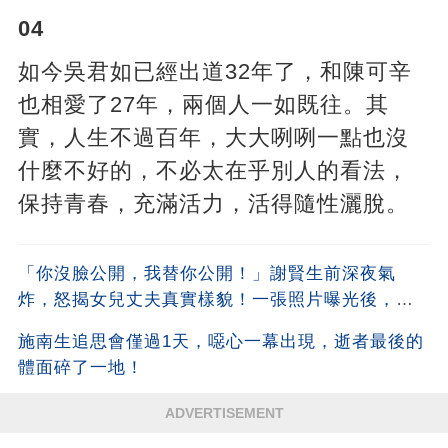
04
如今吳君如已經出道32年了，和陳可辛
也相愛了27年，兩個人一如既往。其
實，人生不過百年，大大咧咧一點也沒
什麼不好的，不必太在乎別人的看法，
保持青春，充滿活力，活得隨性灑脫。
「你沒臉公開，我替你公開！」謝賢生前深夜氣
炸，怒揭女兒丈夫真實樣貌！一張照片曝光後，全
港都嚇傻了！沒想到竟是他
施南生追思會僅過1天，噁心一幕出現，逝者最後的
體面碎了一地！
ADVERTISEMENT