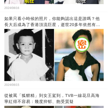
2024/08/16
如果只看小時候的照片，你能夠認出這是誰嗎？他
長大后成為了香港頂流巨星，逝世20多年依然有千
萬粉絲紀念他！
2024/08/15
從被罵「狐貍精」到女王駕到，TVB一線花旦高海
寧紅得不容易：幾度抑郁、飽受質疑