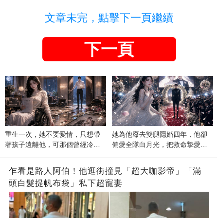
文章未完，點擊下一頁繼續
下一頁
重生一次，她不要愛情，只想帶
她為他廢去雙腿隱婚四年，他卻
著孩子遠離他，可那個曾經冷漠
偏愛全隊白月光，把救命摯愛當
的男人，一次次將她逼入懷中...
成畢生負擔
乍看是路人阿伯！他逛街撞見「超大咖影帝」「滿
頭白髮提帆布袋」私下超寵妻