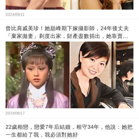
2024/09/11
曾比肩戚美珍！她巔峰期下嫁攝影師，24年後丈夫
「棄家拋妻」剃度出家，財產盡數捐出，她靠賣保
險維生，如今過得怎樣
2024/08/17
22歲相戀，戀愛7年后結婚，相守34年，他說：她把
一生都給了我，我必須對她好