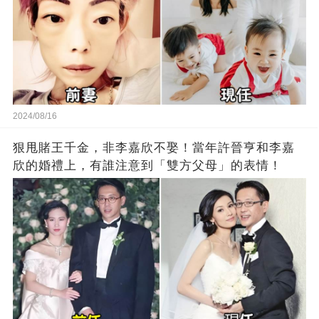
2024/08/16
狠甩賭王千金，非李嘉欣不娶！當年許晉亨和李嘉
欣的婚禮上，有誰注意到「雙方父母」的表情！