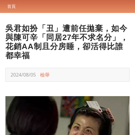
首頁
吳君如扮「丑」遭前任拋棄，如今
與陳可辛「同居27年不求名分」，
花銷AA制且分房睡，卻活得比誰
都幸福
2024/08/05
檢舉