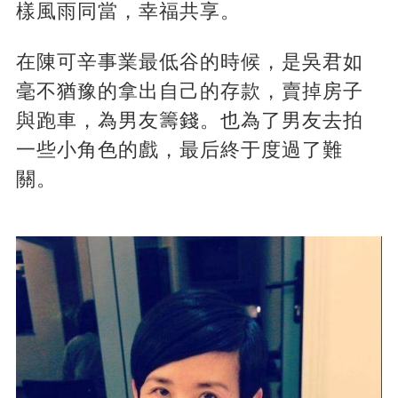
樣風雨同當，幸福共享。
在陳可辛事業最低谷的時候，是吳君如
毫不猶豫的拿出自己的存款，賣掉房子
與跑車，為男友籌錢。也為了男友去拍
一些小角色的戲，最后終于度過了難
關。