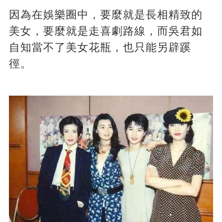
因為在娛樂圈中，要麼就是長相精致的
美女，要麼就是走喜劇路線，而吳君如
自知當不了美女花瓶，也只能另辟蹊
徑。