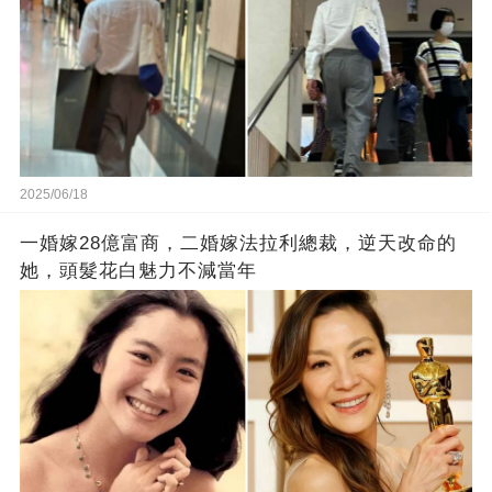
2025/06/18
一婚嫁28億富商，二婚嫁法拉利總裁，逆天改命的
她，頭髮花白魅力不減當年