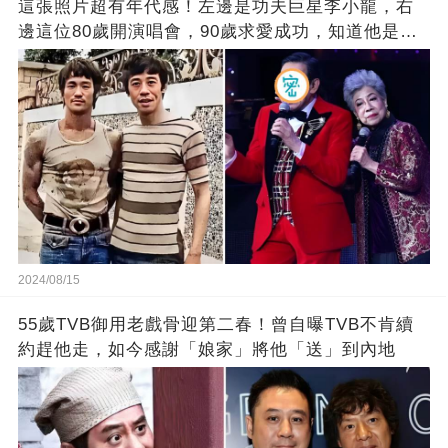
這張照片超有年代感！左邊是功夫巨星李小龍，右
邊這位80歲開演唱會，90歲求愛成功，知道他是誰
嗎
2024/08/15
55歲TVB御用老戲骨迎第二春！曾自曝TVB不肯續
約趕他走，如今感謝「娘家」將他「送」到內地