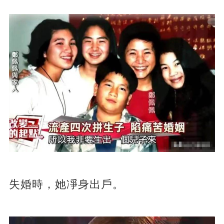
失婚時，她凈身出戶。