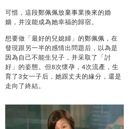
可惜，這段鄭佩佩放棄事業換來的婚
姻，并沒能成為她幸福的歸宿。
想要做「最好的兒媳婦」的鄭佩佩，在
發現跟另一半的感情出問題后，以為是
因為自己不能生兒子，并采取了「討
好」的姿態。但8次懷孕，4次流產，生
育了3女一子后，她跟丈夫的緣分，還是
走向了終結。