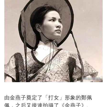
由金燕子奠定了「打女」形象的鄭佩
佩，之后又接連拍攝了《金燕子》、