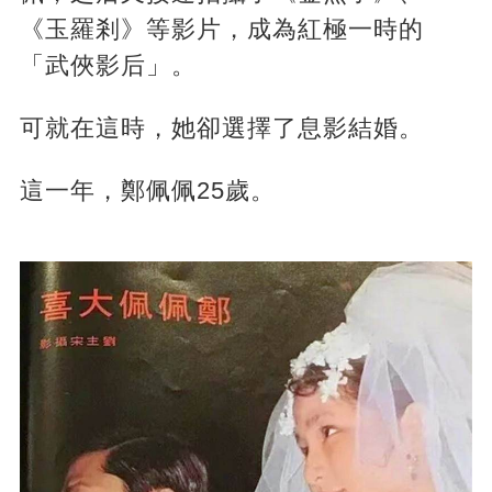
《玉羅剎》等影片，成為紅極一時的
「武俠影后」。
可就在這時，她卻選擇了息影結婚。
這一年，鄭佩佩25歲。