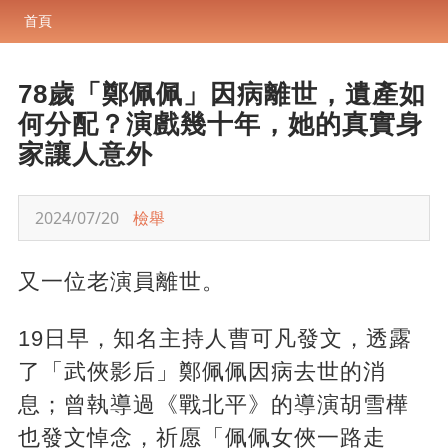
首頁
78歲「鄭佩佩」因病離世，遺產如
何分配？演戲幾十年，她的真實身
家讓人意外
2024/07/20
檢舉
又一位老演員離世。
19日早，知名主持人曹可凡發文，透露
了「武俠影后」鄭佩佩因病去世的消
息；曾執導過《戰北平》的導演胡雪樺
也發文悼念，祈愿「佩佩女俠一路走