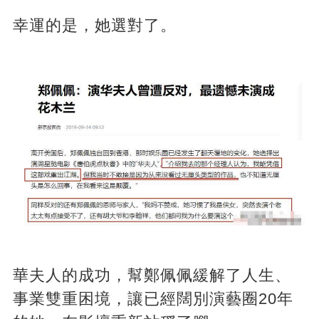
幸運的是，她選對了。
華夫人的成功，幫鄭佩佩緩解了人生、
事業雙重困境，讓已經闊別演藝圈20年