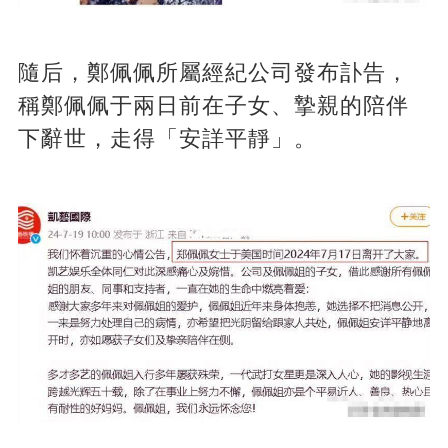
隨后，鄭佩佩所屬經紀公司發布訃告，
稱鄭佩佩于兩日前在子女、摯親的陪伴
下辭世，走得「安詳平靜」。