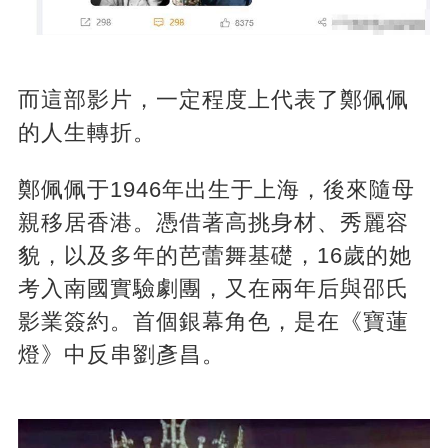
而這部影片，一定程度上代表了鄭佩佩
的人生轉折。
鄭佩佩于1946年出生于上海，後來隨母
親移居香港。憑借著高挑身材、秀麗容
貌，以及多年的芭蕾舞基礎，16歲的她
考入南國實驗劇團，又在兩年后與邵氏
影業簽約。首個銀幕角色，是在《寶蓮
燈》中反串劉彥昌。