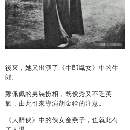
後來，她又出演了《牛郎織女》中的牛
郎。
鄭佩佩的男裝扮相，既俊秀又不乏英
氣，由此引來導演胡金銓的注意。
《大醉俠》中的俠女金燕子，也就此有
了人選。