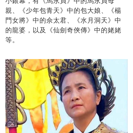
小銀幕，有《馬永貞》中的馬永貞母
親、《少年包青天》中的包大娘、《楊
門女將》中的佘太君、《水月洞天》中
的龍婆，以及《仙劍奇俠傳》中的姥姥
等。