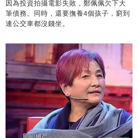
因為投資拍攝電影失敗，鄭佩佩欠下大
筆債務。同時，還要撫養4個孩子，窮到
連公交車都沒錢坐。