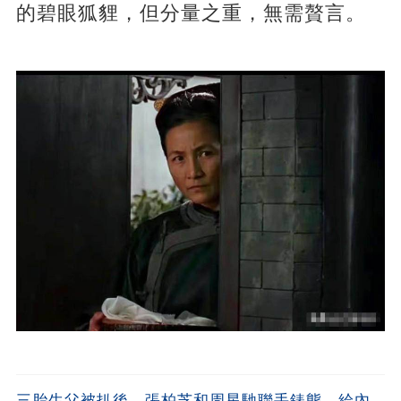
的碧眼狐貍，但分量之重，無需贅言。
三胎生父被扒後，張柏芝和周星馳聯手錶態，給內