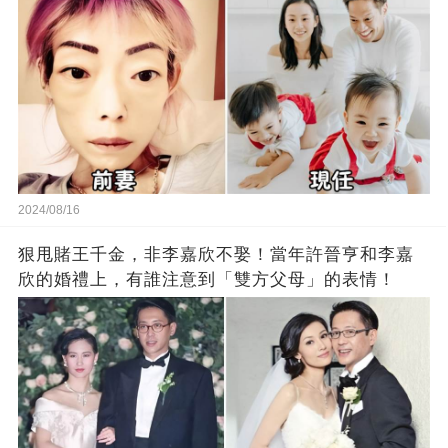
2024/08/16
狠甩賭王千金，非李嘉欣不娶！當年許晉亨和李嘉
欣的婚禮上，有誰注意到「雙方父母」的表情！