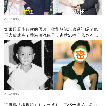
2024/08/16
如果只看小時候的照片，你能夠認出這是誰嗎？他
長大后成為了香港頂流巨星，逝世20多年依然有千
萬粉絲紀念他！
2024/08/15
從被罵「狐貍精」到女王駕到，TVB一線花旦高海