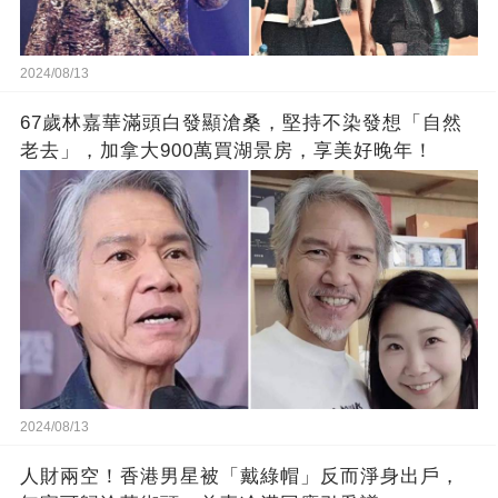
2024/08/13
67歲林嘉華滿頭白發顯滄桑，堅持不染發想「自然
老去」，加拿大900萬買湖景房，享美好晚年！
2024/08/13
人財兩空！香港男星被「戴綠帽」反而淨身出戶，