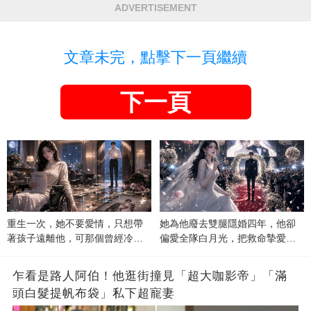
ADVERTISEMENT
文章未完，點擊下一頁繼續
下一頁
重生一次，她不要愛情，只想帶
她為他廢去雙腿隱婚四年，他卻
著孩子遠離他，可那個曾經冷漠
偏愛全隊白月光，把救命摯愛當
的男人，一次次將她逼入懷中...
成畢生負擔
乍看是路人阿伯！他逛街撞見「超大咖影帝」「滿
頭白髮提帆布袋」私下超寵妻