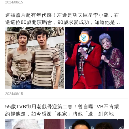
2024/08/15
這張照片超有年代感！左邊是功夫巨星李小龍，右
邊這位80歲開演唱會，90歲求愛成功，知道他是誰
嗎
2024/08/15
55歲TVB御用老戲骨迎第二春！曾自曝TVB不肯續
約趕他走，如今感謝「娘家」將他「送」到內地