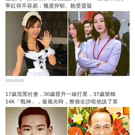
寧紅得不容易：幾度抑郁、飽受質疑
2024/08/15
17歲混黑社會，30歲晉升一線打星，37歲號稱
14K「戰神」，最風光時，整個尖沙咀他說了算