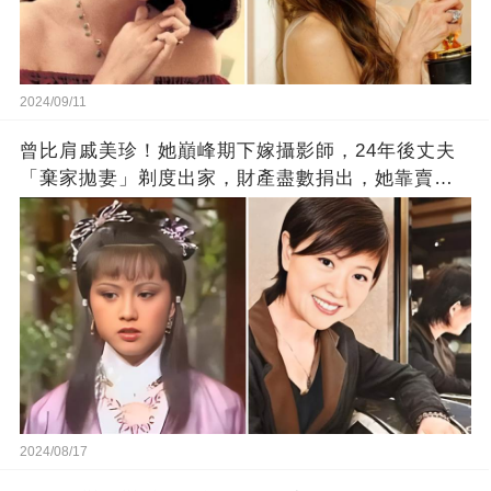
2024/09/11
曾比肩戚美珍！她巔峰期下嫁攝影師，24年後丈夫
「棄家拋妻」剃度出家，財產盡數捐出，她靠賣保
險維生，如今過得怎樣
2024/08/17