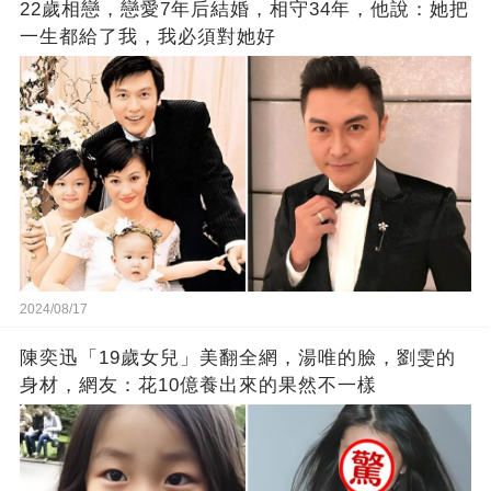
22歲相戀，戀愛7年后結婚，相守34年，他說：她把
一生都給了我，我必須對她好
2024/08/17
陳奕迅「19歲女兒」美翻全網，湯唯的臉，劉雯的
身材，網友：花10億養出來的果然不一樣