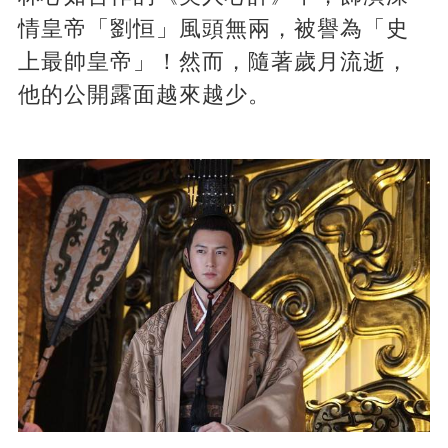
情皇帝「劉恒」風頭無兩，被譽為「史
上最帥皇帝」！然而，隨著歲月流逝，
他的公開露面越來越少。