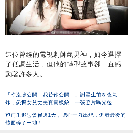
這位曾經的電視劇帥氣男神，如今選擇
了低調生活，但他的轉型故事卻一直感
動著許多人。
「你沒臉公開，我替你公開！」謝賢生前深夜氣
炸，怒揭女兒丈夫真實樣貌！一張照片曝光後，全
港都嚇傻了！沒想到竟是他
施南生追思會僅過1天，噁心一幕出現，逝者最後的
體面碎了一地！