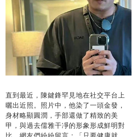
直到最近，陳鍵鋒罕見地在社交平台上
曬出近照。照片中，他染了一頭金發，
身材略顯圓潤，手部還做了精致的美
甲，與過去儒雅干凈的形象形成鮮明對
比。網友們紛紛留言：「只要健康就