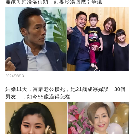
無家可歸淪落街頭，前妻冷漠回應引爭議
2024/08/13
結婚11天，富豪老公橫死，她21歲成寡婦談「30個
男友」，如今55歲過得怎樣