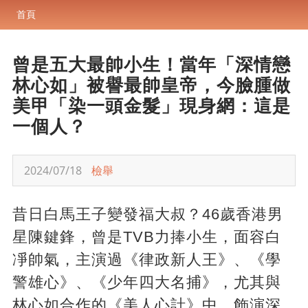
首頁
曾是五大最帥小生！當年「深情戀
林心如」被譽最帥皇帝，今臉腫做
美甲「染一頭金髮」現身網：這是
一個人？
2024/07/18
檢舉
昔日白馬王子變發福大叔？46歲香港男
星陳鍵鋒，曾是TVB力捧小生，面容白
凈帥氣，主演過《律政新人王》、《學
警雄心》、《少年四大名捕》，尤其與
林心如合作的《美人心計》中，飾演深