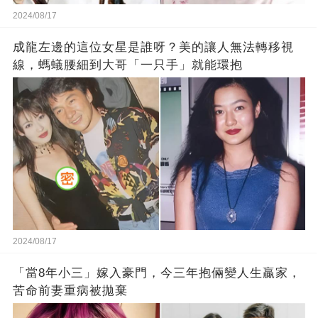
2024/08/17
成龍左邊的這位女星是誰呀？美的讓人無法轉移視
線，螞蟻腰細到大哥「一只手」就能環抱
2024/08/17
「當8年小三」嫁入豪門，今三年抱倆變人生贏家，
苦命前妻重病被拋棄