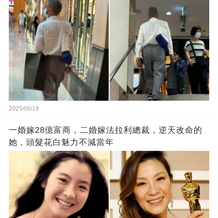
2025/06/18
一婚嫁28億富商，二婚嫁法拉利總裁，逆天改命的
她，頭髮花白魅力不減當年