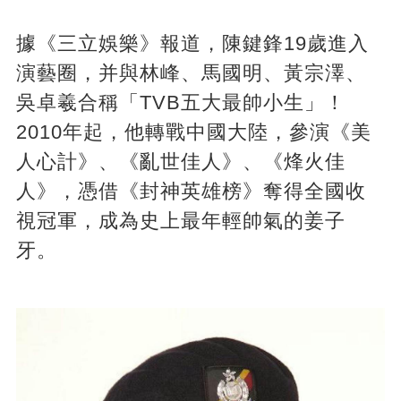
據《三立娛樂》報道，陳鍵鋒19歲進入
演藝圈，并與林峰、馬國明、黃宗澤、
吳卓羲合稱「TVB五大最帥小生」！
2010年起，他轉戰中國大陸，參演《美
人心計》、《亂世佳人》、《烽火佳
人》，憑借《封神英雄榜》奪得全國收
視冠軍，成為史上最年輕帥氣的姜子
牙。